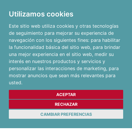
Utilizamos cookies
Este sitio web utiliza cookies y otras tecnologías
de seguimiento para mejorar su experiencia de
navegación con los siguientes fines:
para habilitar
la funcionalidad básica del sitio web
,
para brindar
una mejor experiencia en el sitio web
,
medir su
interés en nuestros productos y servicios y
personalizar las interacciones de marketing
,
para
mostrar anuncios que sean más relevantes para
usted
.
ACEPTAR
RECHAZAR
CAMBIAR PREFERENCIAS