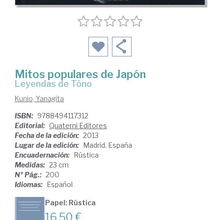
Mitos populares de Japón
Leyendas de Tôno
Kunio, Yanagita
ISBN:
9788494117312
Editorial:
Quaterni Editores
Fecha de la edición:
2013
Lugar de la edición:
Madrid. España
Encuadernación:
Rústica
Medidas:
23 cm
Nº Pág.:
200
Idiomas:
Español
Papel: Rústica
16,50 €