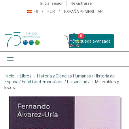
Iniciar sesión
Registrarse
ES
EUR
ESPAÑA PENINSULAR
0
Busqueda avanzada
Toggle navigation
Inicio
Libros
Historia y Ciencias Humanas
/
Historia de
España
/
Edad Contemporánea
/
La sanidad
/
Miserables y
locos