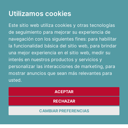
Utilizamos cookies
Este sitio web utiliza cookies y otras tecnologías
de seguimiento para mejorar su experiencia de
navegación con los siguientes fines:
para habilitar
la funcionalidad básica del sitio web
,
para brindar
una mejor experiencia en el sitio web
,
medir su
interés en nuestros productos y servicios y
personalizar las interacciones de marketing
,
para
mostrar anuncios que sean más relevantes para
usted
.
ACEPTAR
RECHAZAR
CAMBIAR PREFERENCIAS