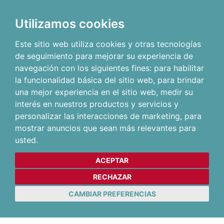
Utilizamos cookies
Este sitio web utiliza cookies y otras tecnologías
de seguimiento para mejorar su experiencia de
navegación con los siguientes fines:
para habilitar
la funcionalidad básica del sitio web
,
para brindar
una mejor experiencia en el sitio web
,
medir su
interés en nuestros productos y servicios y
personalizar las interacciones de marketing
,
para
mostrar anuncios que sean más relevantes para
usted
.
ACEPTAR
RECHAZAR
CAMBIAR PREFERENCIAS