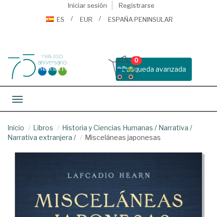
Iniciar sesión
Registrarse
ES
EUR
ESPAÑA PENINSULAR
0
Busqueda avanzada
Toggle navigation
Inicio
Libros
Historia y Ciencias Humanas
/
Narrativa
/
Narrativa extranjera
/
Misceláneas japonesas