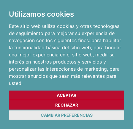
Utilizamos cookies
Este sitio web utiliza cookies y otras tecnologías
de seguimiento para mejorar su experiencia de
navegación con los siguientes fines:
para habilitar
la funcionalidad básica del sitio web
,
para brindar
una mejor experiencia en el sitio web
,
medir su
interés en nuestros productos y servicios y
personalizar las interacciones de marketing
,
para
mostrar anuncios que sean más relevantes para
usted
.
ACEPTAR
RECHAZAR
CAMBIAR PREFERENCIAS