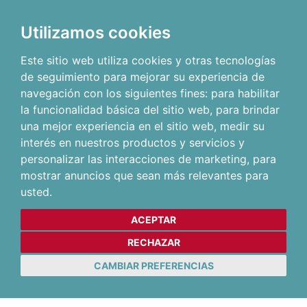
Utilizamos cookies
Este sitio web utiliza cookies y otras tecnologías
de seguimiento para mejorar su experiencia de
navegación con los siguientes fines:
para habilitar
la funcionalidad básica del sitio web
,
para brindar
una mejor experiencia en el sitio web
,
medir su
interés en nuestros productos y servicios y
personalizar las interacciones de marketing
,
para
mostrar anuncios que sean más relevantes para
usted
.
ACEPTAR
RECHAZAR
CAMBIAR PREFERENCIAS