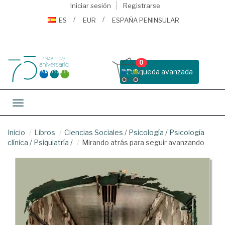
Iniciar sesión
Registrarse
ES
EUR
ESPAÑA PENINSULAR
0
Busqueda avanzada
Toggle navigation
Inicio
Libros
Ciencias Sociales
/
Psicología
/
Psicología
clínica
/
Psiquiatría
/
Mirando atrás para seguir avanzando