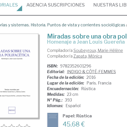
ORIALES
AGENCIA
SUSCRIPCIONES
NUESTRAS
LI
rías y sistemas. Historia. Puntos de vista y corrientes sociológicas
Miradas sobre una obra pol
Homenaje a Jean Louis Guereña
Compilador/a
Soubeyroux, Marie-Hélène
Compilador/a
Zapata, Mónica
ISBN:
9782352601296
Editorial:
INDIGO & CÔTÉ-FEMMES
Fecha de la edición:
2016
Lugar de la edición:
Paris. Francia
Encuadernación:
Rústica
Medidas:
23 cm
Nº Pág.:
393
Idiomas:
Español
Papel: Rústica
45,68 €