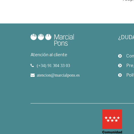
¿DUD
Atención al cliente
Com
Pre
(+34) 91 304 33 03
Polí
atencion@marcialpons.es