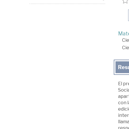
Mate
Cie
Cie
Res
El pr
Socia
apart
con l
edici
inter
llama
resp