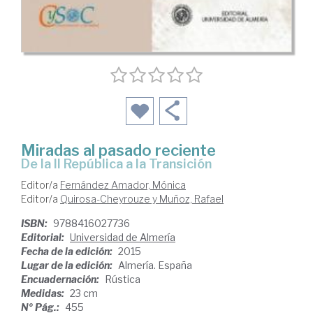
Miradas al pasado reciente
de la II República a la Transición
Editor/a
Fernández Amador, Mónica
Editor/a
Quirosa-Cheyrouze y Muñoz, Rafael
ISBN:
9788416027736
Editorial:
Universidad de Almería
Fecha de la edición:
2015
Lugar de la edición:
Almería. España
Encuadernación:
Rústica
Medidas:
23 cm
Nº Pág.:
455