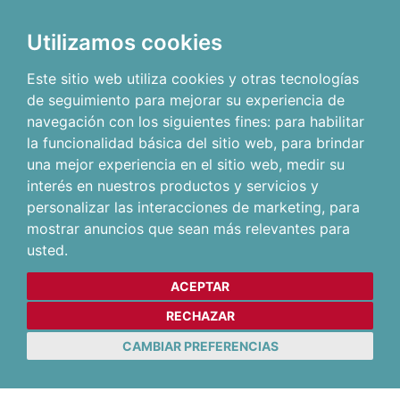
Utilizamos cookies
Este sitio web utiliza cookies y otras tecnologías
de seguimiento para mejorar su experiencia de
navegación con los siguientes fines:
para habilitar
la funcionalidad básica del sitio web
,
para brindar
una mejor experiencia en el sitio web
,
medir su
interés en nuestros productos y servicios y
personalizar las interacciones de marketing
,
para
mostrar anuncios que sean más relevantes para
usted
.
ACEPTAR
RECHAZAR
CAMBIAR PREFERENCIAS