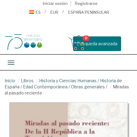
Iniciar sesión
Registrarse
ES
EUR
ESPAÑA PENINSULAR
0
Busqueda avanzada
Toggle navigation
Inicio
Libros
Historia y Ciencias Humanas
/
Historia de
España
/
Edad Contemporánea
/
Obras generales
/
Miradas
al pasado reciente