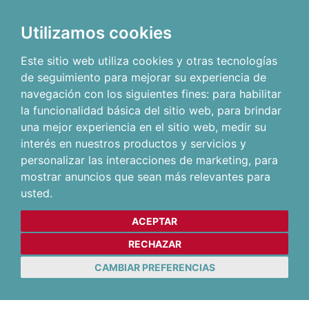
Utilizamos cookies
Este sitio web utiliza cookies y otras tecnologías
de seguimiento para mejorar su experiencia de
navegación con los siguientes fines:
para habilitar
la funcionalidad básica del sitio web
,
para brindar
una mejor experiencia en el sitio web
,
medir su
interés en nuestros productos y servicios y
personalizar las interacciones de marketing
,
para
mostrar anuncios que sean más relevantes para
usted
.
ACEPTAR
RECHAZAR
CAMBIAR PREFERENCIAS