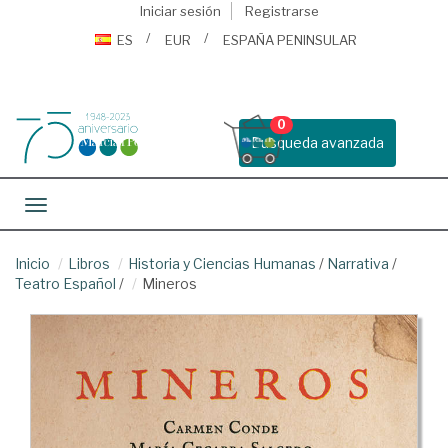
Iniciar sesión
Registrarse
ES
EUR
ESPAÑA PENINSULAR
0
Busqueda avanzada
Toggle navigation
Inicio
Libros
Historia y Ciencias Humanas
/
Narrativa
/
Teatro Español
/
Mineros