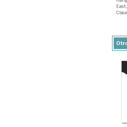
Rangi
East,
Claus
Otro