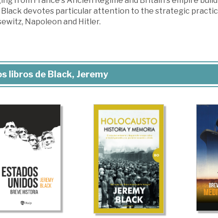
ng from France's Ancien Regime and Britain's empire buildi
 Black devotes particular attention to the strategic practi
ewitz, Napoleon and Hitler.
s libros de Black, Jeremy