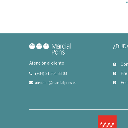
E
¿DUD
Atención al cliente
Com
Pre
(+34) 91 304 33 03
Polí
atencion@marcialpons.es