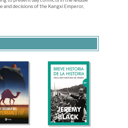
ng to present day conflicts in the Middle
ce and decisions of the Kangxi Emperor,