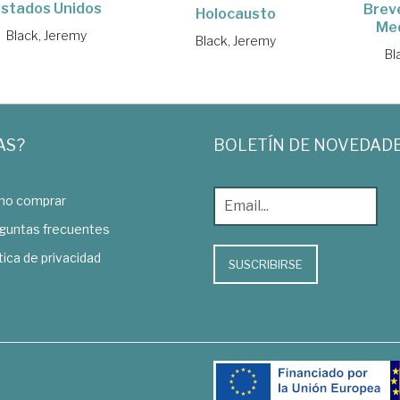
stados Unidos
Breve
Holocausto
Me
Black, Jeremy
Black, Jeremy
Bl
AS?
BOLETÍN DE NOVEDAD
o comprar
guntas frecuentes
tica de privacidad
SUSCRIBIRSE