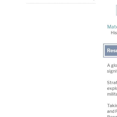
Mate
His
Res
A glo
signi
Strat
expl
mili
Takin
and R