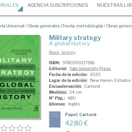
ORIALES
AGENCIA
SUSCRIPCIONES
NUESTRAS
LI
ria Universal
/
Obras generales (Teoría, metodología)
/
Obras gener
Military strategy
a global history
Black, Jeremy
ISBN:
9780300217186
Editorial:
Yale University Press
Fecha de la edición:
2020
Lugar de la edición:
New Haven. Estados 
Encuadernación:
Cartoné
Medidas:
24 cm
Nº Pág.:
480
Idiomas:
Inglés
Papel: Cartoné
42,80 €