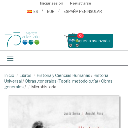
Iniciar sesión
Registrarse
ES
EUR
ESPAÑA PENINSULAR
0
Busqueda avanzada
Toggle navigation
Inicio
Libros
Historia y Ciencias Humanas
/
Historia
Universal
/
Obras generales (Teoría, metodología)
/
Obras
generales
/
Microhistoria