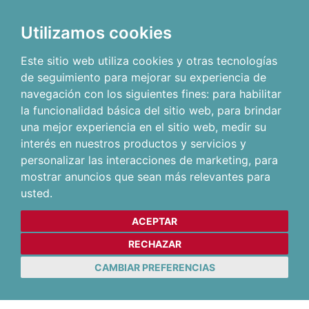
Utilizamos cookies
Este sitio web utiliza cookies y otras tecnologías
de seguimiento para mejorar su experiencia de
navegación con los siguientes fines:
para habilitar
la funcionalidad básica del sitio web
,
para brindar
una mejor experiencia en el sitio web
,
medir su
interés en nuestros productos y servicios y
personalizar las interacciones de marketing
,
para
mostrar anuncios que sean más relevantes para
usted
.
ACEPTAR
RECHAZAR
CAMBIAR PREFERENCIAS