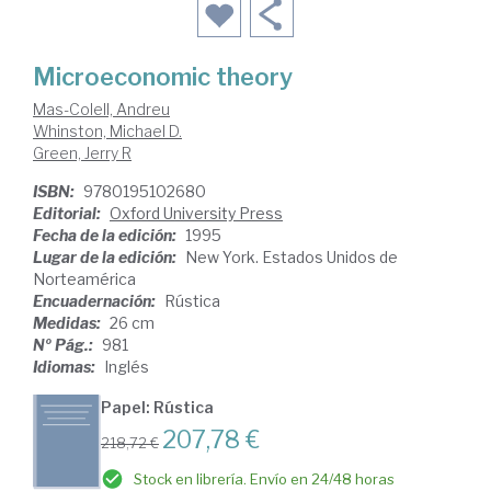
Microeconomic theory
Mas-Colell, Andreu
Whinston, Michael D.
Green, Jerry R
ISBN:
9780195102680
Editorial:
Oxford University Press
Fecha de la edición:
1995
Lugar de la edición:
New York. Estados Unidos de
Norteamérica
Encuadernación:
Rústica
Medidas:
26 cm
Nº Pág.:
981
Idiomas:
Inglés
Papel: Rústica
207,78 €
218,72 €
Stock en librería. Envío en 24/48 horas