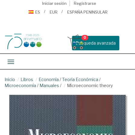
Iniciar sesión
Registrarse
ES
EUR
ESPAÑA PENINSULAR
0
Busqueda avanzada
Toggle navigation
Inicio
Libros
Economía
/
Teoría Económica
/
Microeconomía
/
Manuales
/
Microeconomic theory