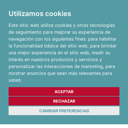
Utilizamos cookies
Este sitio web utiliza cookies y otras tecnologías
de seguimiento para mejorar su experiencia de
navegación con los siguientes fines:
para habilitar
la funcionalidad básica del sitio web
,
para brindar
una mejor experiencia en el sitio web
,
medir su
interés en nuestros productos y servicios y
personalizar las interacciones de marketing
,
para
mostrar anuncios que sean más relevantes para
usted
.
ACEPTAR
RECHAZAR
CAMBIAR PREFERENCIAS