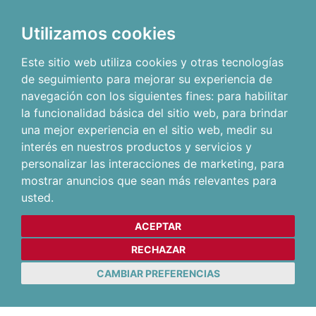
Utilizamos cookies
Este sitio web utiliza cookies y otras tecnologías
de seguimiento para mejorar su experiencia de
navegación con los siguientes fines:
para habilitar
la funcionalidad básica del sitio web
,
para brindar
una mejor experiencia en el sitio web
,
medir su
interés en nuestros productos y servicios y
personalizar las interacciones de marketing
,
para
mostrar anuncios que sean más relevantes para
usted
.
ACEPTAR
RECHAZAR
CAMBIAR PREFERENCIAS