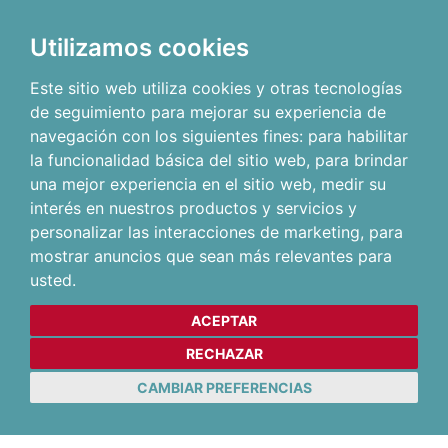
Utilizamos cookies
Este sitio web utiliza cookies y otras tecnologías
de seguimiento para mejorar su experiencia de
navegación con los siguientes fines:
para habilitar
la funcionalidad básica del sitio web
,
para brindar
una mejor experiencia en el sitio web
,
medir su
interés en nuestros productos y servicios y
personalizar las interacciones de marketing
,
para
mostrar anuncios que sean más relevantes para
usted
.
ACEPTAR
RECHAZAR
CAMBIAR PREFERENCIAS