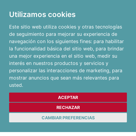
Utilizamos cookies
Este sitio web utiliza cookies y otras tecnologías
de seguimiento para mejorar su experiencia de
navegación con los siguientes fines:
para habilitar
la funcionalidad básica del sitio web
,
para brindar
una mejor experiencia en el sitio web
,
medir su
interés en nuestros productos y servicios y
personalizar las interacciones de marketing
,
para
mostrar anuncios que sean más relevantes para
usted
.
ACEPTAR
RECHAZAR
CAMBIAR PREFERENCIAS