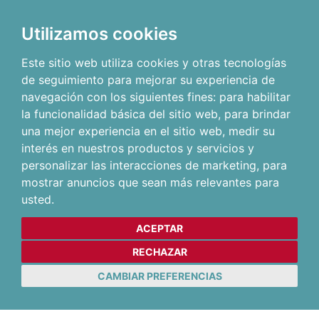
Utilizamos cookies
Este sitio web utiliza cookies y otras tecnologías
de seguimiento para mejorar su experiencia de
navegación con los siguientes fines:
para habilitar
la funcionalidad básica del sitio web
,
para brindar
una mejor experiencia en el sitio web
,
medir su
interés en nuestros productos y servicios y
personalizar las interacciones de marketing
,
para
mostrar anuncios que sean más relevantes para
usted
.
ACEPTAR
RECHAZAR
CAMBIAR PREFERENCIAS