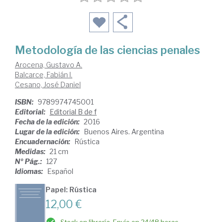
Metodología de las ciencias penales
Arocena, Gustavo A.
Balcarce, Fabián I.
Cesano, José Daniel
ISBN:
9789974745001
Editorial:
Editorial B de f
Fecha de la edición:
2016
Lugar de la edición:
Buenos Aires. Argentina
Encuadernación:
Rústica
Medidas:
21 cm
Nº Pág.:
127
Idiomas:
Español
Papel: Rústica
12,00 €