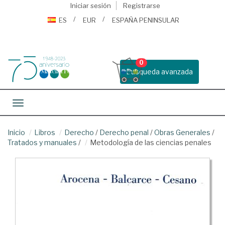
Iniciar sesión
Registrarse
ES
EUR
ESPAÑA PENINSULAR
0
Busqueda avanzada
Toggle navigation
Inicio
Libros
Derecho
/
Derecho penal
/
Obras Generales
/
Tratados y manuales
/
Metodología de las ciencias penales