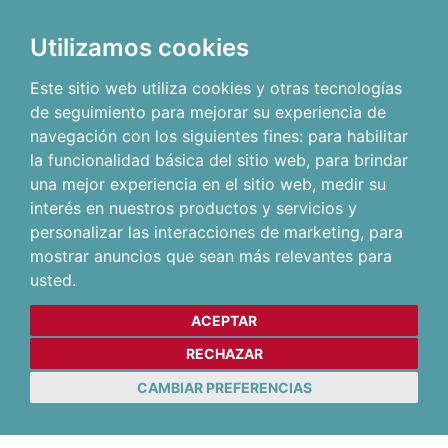
Utilizamos cookies
Este sitio web utiliza cookies y otras tecnologías
de seguimiento para mejorar su experiencia de
navegación con los siguientes fines:
para habilitar
la funcionalidad básica del sitio web
,
para brindar
una mejor experiencia en el sitio web
,
medir su
interés en nuestros productos y servicios y
personalizar las interacciones de marketing
,
para
mostrar anuncios que sean más relevantes para
usted
.
ACEPTAR
RECHAZAR
CAMBIAR PREFERENCIAS