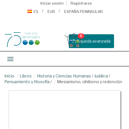
Iniciar sesión
Registrarse
ES
EUR
ESPAÑA PENINSULAR
0
Busqueda avanzada
Toggle navigation
Inicio
Libros
Historia y Ciencias Humanas
/
Judáica
/
Pensamiento y filosofía
/
Mesianismo, nihilismo y redención