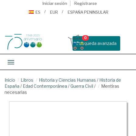
Iniciar sesión
Registrarse
ES
EUR
ESPAÑA PENINSULAR
0
Busqueda avanzada
Toggle navigation
Inicio
Libros
Historia y Ciencias Humanas
/
Historia de
España
/
Edad Contemporánea
/
Guerra Civil
/
Mentiras
necesarias