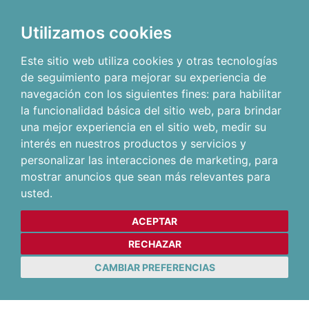
Utilizamos cookies
Este sitio web utiliza cookies y otras tecnologías
de seguimiento para mejorar su experiencia de
navegación con los siguientes fines:
para habilitar
la funcionalidad básica del sitio web
,
para brindar
una mejor experiencia en el sitio web
,
medir su
interés en nuestros productos y servicios y
personalizar las interacciones de marketing
,
para
mostrar anuncios que sean más relevantes para
usted
.
ACEPTAR
RECHAZAR
CAMBIAR PREFERENCIAS