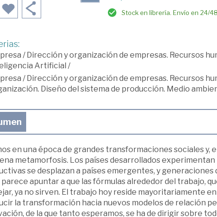
Stock en librería. Envío en 24/4
rias:
presa
/
Dirección y organización de empresas. Recursos h
eligencia Artificial
/
presa
/
Dirección y organización de empresas. Recursos h
anización. Diseño del sistema de producción. Medio ambie
umen
os en una época de grandes transformaciones sociales y, ent
lena metamorfosis. Los países desarrollados experimentan t
uctivas se desplazan a países emergentes, y generaciones
 parece apuntar a que las fórmulas alrededor del trabajo, q
ar, ya no sirven. El trabajo hoy reside mayoritariamente en
cir la transformación hacia nuevos modelos de relación pers
ación, de la que tanto esperamos, se ha de dirigir sobre tod