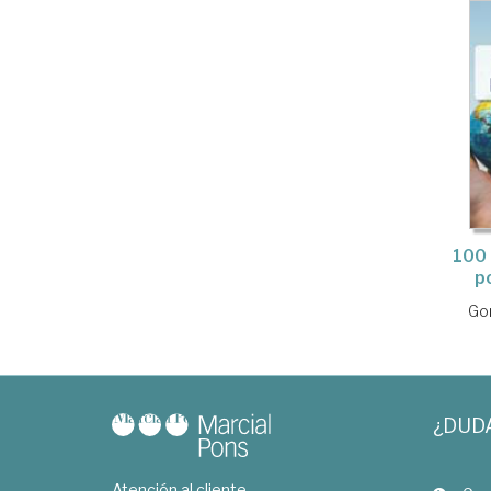
100 
p
Goñ
¿DUD
Atención al cliente