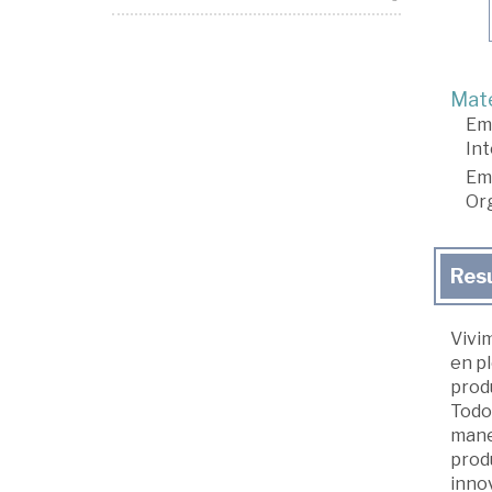
Mate
Em
Int
Em
Org
Res
Vivim
en p
prod
Todo
manej
produ
innov