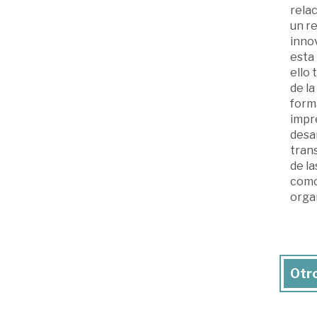
relac
un r
innov
esta 
ello
de la
forma
impr
desa
tran
de la
como
organ
Otro