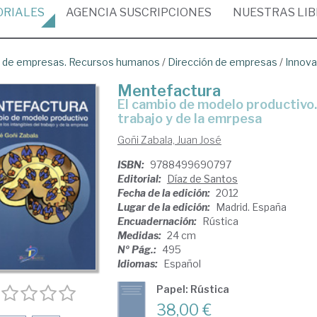
ORIALES
AGENCIA
SUSCRIPCIONES
NUESTRAS
LI
ón de empresas. Recursos humanos
/
Dirección de empresas
/
Innovac
Mentefactura
el cambio de modelo productivo. Innovar sobre los intangibles del
trabajo y de la emrpesa
Goñi Zabala, Juan José
ISBN:
9788499690797
Editorial:
Díaz de Santos
Fecha de la edición:
2012
Lugar de la edición:
Madrid. España
Encuadernación:
Rústica
Medidas:
24 cm
Nº Pág.:
495
Idiomas:
Español
Papel: Rústica
38,00 €