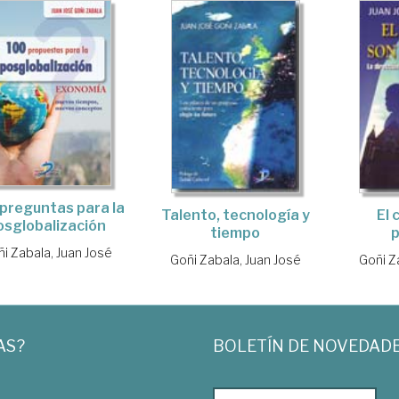
preguntas para la
Talento, tecnología y
El 
osglobalización
tiempo
i Zabala, Juan José
Goñi Zabala, Juan José
Goñi Z
AS?
BOLETÍN DE NOVEDAD