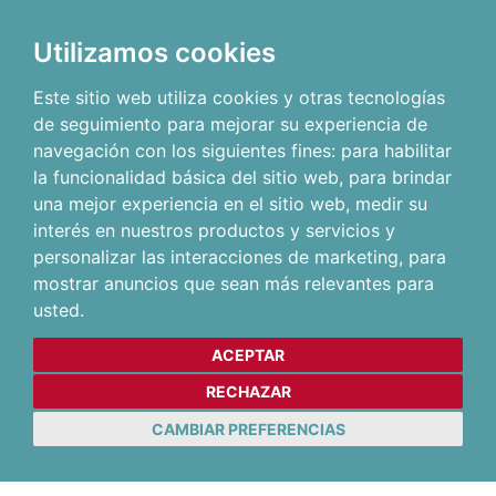
Utilizamos cookies
Este sitio web utiliza cookies y otras tecnologías
de seguimiento para mejorar su experiencia de
navegación con los siguientes fines:
para habilitar
la funcionalidad básica del sitio web
,
para brindar
una mejor experiencia en el sitio web
,
medir su
interés en nuestros productos y servicios y
personalizar las interacciones de marketing
,
para
mostrar anuncios que sean más relevantes para
usted
.
ACEPTAR
RECHAZAR
CAMBIAR PREFERENCIAS