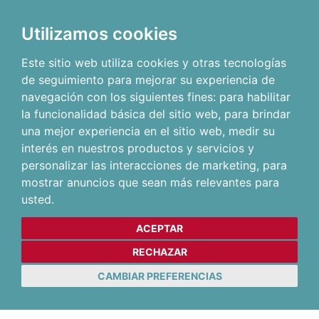
Utilizamos cookies
Este sitio web utiliza cookies y otras tecnologías
de seguimiento para mejorar su experiencia de
navegación con los siguientes fines:
para habilitar
la funcionalidad básica del sitio web
,
para brindar
una mejor experiencia en el sitio web
,
medir su
interés en nuestros productos y servicios y
personalizar las interacciones de marketing
,
para
mostrar anuncios que sean más relevantes para
usted
.
ACEPTAR
RECHAZAR
CAMBIAR PREFERENCIAS