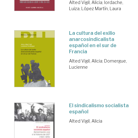
Alted Vigil, Alicia
;
Iordache,
Luiza
;
López Martín, Laura
La cultura del exilio
anarcosindicalista
español en el sur de
Francia
Alted Vigil, Alicia
;
Domergue,
Lucienne
El sindicalismo socialista
español
Alted Vigil, Alicia