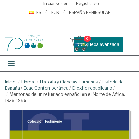
Iniciar sesión
Registrarse
ES
EUR
ESPAÑA PENINSULAR
0
Busqueda avanzada
Toggle navigation
Inicio
Libros
Historia y Ciencias Humanas
/
Historia de
España
/
Edad Contemporánea
/
El exilio republicano
/
Memorias de un refugiado español en el Norte de África,
1939-1956