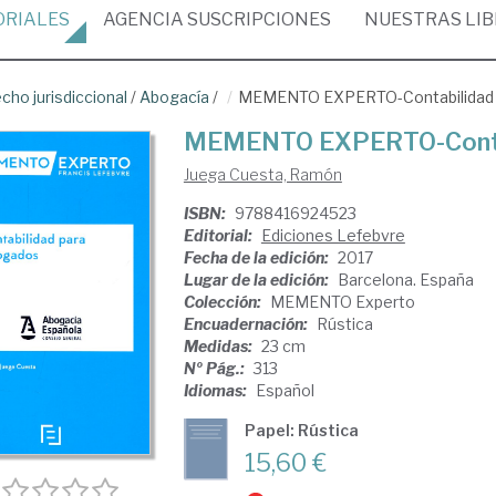
ORIALES
AGENCIA
SUSCRIPCIONES
NUESTRAS
LI
cho jurisdiccional
/
Abogacía
/
MEMENTO EXPERTO-Contabilidad 
MEMENTO EXPERTO-Contab
Juega Cuesta, Ramón
ISBN:
9788416924523
Editorial:
Ediciones Lefebvre
Fecha de la edición:
2017
Lugar de la edición:
Barcelona. España
Colección:
MEMENTO Experto
Encuadernación:
Rústica
Medidas:
23 cm
Nº Pág.:
313
Idiomas:
Español
Papel: Rústica
15,60 €