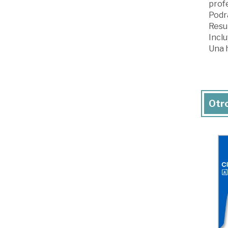
profe
Podr
Resu
Incl
Una 
Otro