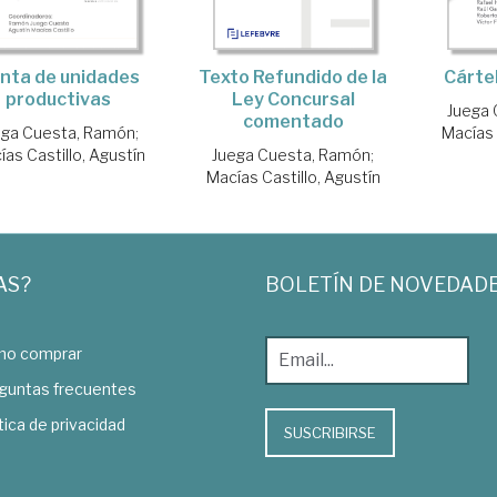
nta de unidades
Texto Refundido de la
Cárte
productivas
Ley Concursal
Juega
comentado
ega Cuesta, Ramón
;
Macías 
ías Castillo, Agustín
Juega Cuesta, Ramón
;
Macías Castillo, Agustín
AS?
BOLETÍN DE NOVEDAD
o comprar
guntas frecuentes
tica de privacidad
SUSCRIBIRSE