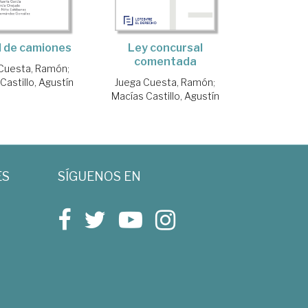
l de camiones
Ley concursal
comentada
 Cuesta, Ramón
;
Castillo, Agustín
Juega Cuesta, Ramón
;
Macías Castillo, Agustín
ES
SÍGUENOS EN