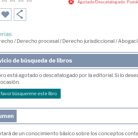
Agotado/Descatalogado. Puede 
rias:
recho
/
Derecho procesal
/
Derecho jurisdiccional
/
Abogací
vicio de búsqueda de libros
bro está agotado o descatalogado por la editorial. Si lo des
 ocasión.
r favor búsquenme este libro
umen
otará de un conocimiento básico sobre los conceptos conta