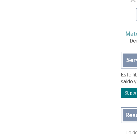
Mate
De
Ser
Este li
saldo y
Sí, po
Res
Le d