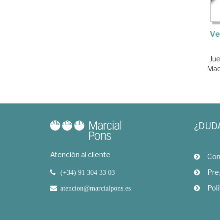
Ve
Ju
Mac
¿DUD
Atención al cliente
Com
Pre
(+34) 91 304 33 03
Polí
atencion@marcialpons.es