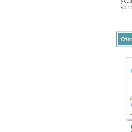
y cuá
venid
Otro