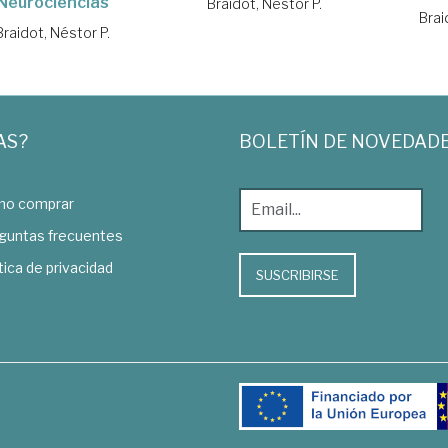
Neurociencias
Braidot, Néstor P.
Brai
Braidot, Néstor P.
AS?
BOLETÍN DE NOVEDAD
o comprar
guntas frecuentes
tica de privacidad
SUSCRIBIRSE