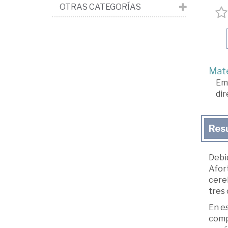
OTRAS CATEGORÍAS
Mate
Em
dir
Res
Debi
Afor
cereb
tres
En es
comp