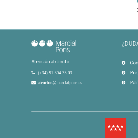
¿DUD
Atención al cliente
Com
Pre
(+34) 91 304 33 03
Polí
atencion@marcialpons.es