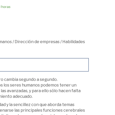
8 horas
umanos
/
Dirección de empresas
/
Habilidades
bro cambia segundo a segundo.
os los seres humanos podemos tener un
 las avanzadas, y para ello sólo hacen falta
amiento adecuado.
ridad y la sencillez con que aborda temas
enarse las principales funciones cerebrales