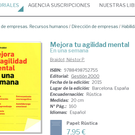
ORIALES
AGENCIA
SUSCRIPCIONES
NUESTRAS
LI
ón de empresas. Recursos humanos
/
Dirección de empresas
/
Habili
Mejora tu agilidad mental
en una semana
Braidot, Néstor P.
ISBN:
9788498752755
Editorial:
Gestión 2000
Fecha de la edición:
2015
Lugar de la edición:
Barcelona. España
Encuadernación:
Rústica
Medidas:
20 cm
Nº Pág.:
160
Idiomas:
Español
Papel: Rústica
7,95 €