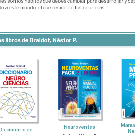
les son los hábitos que debes cambiar para desarrollar y ca
o a este mundo: el que reside en tus neuronas.
s libros de Braidot, Néstor P.
Manua
Neuroventas
Diccionario de
Ne