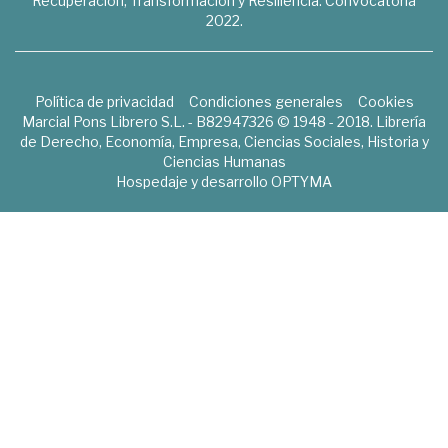
Recuperación, Transformación y Resiliencia. Convocatoria
2022.
Política de privacidad
Condiciones generales
Cookies
Marcial Pons Librero S.L. - B82947326 © 1948 - 2018. Librería
de Derecho, Economía, Empresa, Ciencias Sociales, Historia y
Ciencias Humanas
Hospedaje y desarrollo
OPTYMA