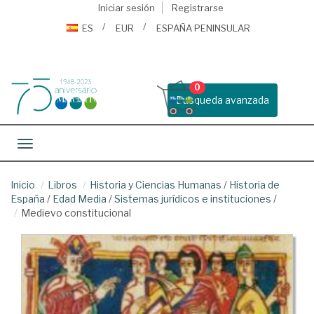
Iniciar sesión
Registrarse
ES
EUR
ESPAÑA PENINSULAR
0
Busqueda avanzada
Toggle navigation
Inicio
Libros
Historia y Ciencias Humanas
/
Historia de
España
/
Edad Media
/
Sistemas jurídicos e instituciones
/
Medievo constitucional