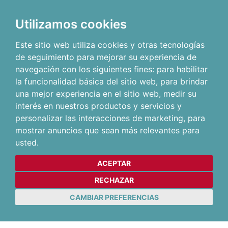
Utilizamos cookies
Este sitio web utiliza cookies y otras tecnologías
de seguimiento para mejorar su experiencia de
navegación con los siguientes fines:
para habilitar
la funcionalidad básica del sitio web
,
para brindar
una mejor experiencia en el sitio web
,
medir su
interés en nuestros productos y servicios y
personalizar las interacciones de marketing
,
para
mostrar anuncios que sean más relevantes para
usted
.
ACEPTAR
RECHAZAR
CAMBIAR PREFERENCIAS