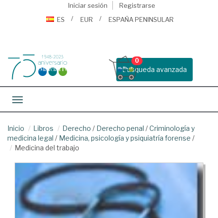
Iniciar sesión
Registrarse
ES
EUR
ESPAÑA PENINSULAR
0
Busqueda avanzada
Toggle navigation
Inicio
Libros
Derecho
/
Derecho penal
/
Criminología y
medicina legal
/
Medicina, psicología y psiquiatría forense
/
Medicina del trabajo