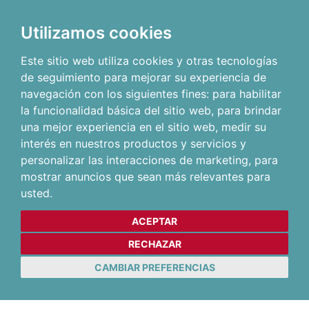
Utilizamos cookies
Este sitio web utiliza cookies y otras tecnologías
de seguimiento para mejorar su experiencia de
navegación con los siguientes fines:
para habilitar
la funcionalidad básica del sitio web
,
para brindar
una mejor experiencia en el sitio web
,
medir su
interés en nuestros productos y servicios y
personalizar las interacciones de marketing
,
para
mostrar anuncios que sean más relevantes para
usted
.
ACEPTAR
RECHAZAR
CAMBIAR PREFERENCIAS