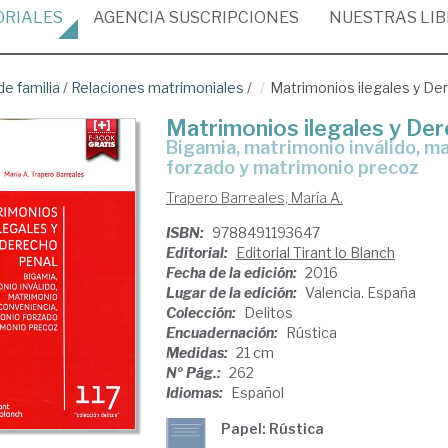
ORIALES
AGENCIA
SUSCRIPCIONES
NUESTRAS
LI
e familia
/
Relaciones matrimoniales
/
Matrimonios ilegales y De
Matrimonios ilegales y Der
bigamia, matrimonio inválido, matrimonio de conveniencia, matrimonio
forzado y matrimonio precoz
Trapero Barreales, María A.
ISBN:
9788491193647
Editorial:
Editorial Tirant lo Blanch
Fecha de la edición:
2016
Lugar de la edición:
Valencia. España
Colección:
Delitos
Encuadernación:
Rústica
Medidas:
21 cm
Nº Pág.:
262
Idiomas:
Español
Papel: Rústica