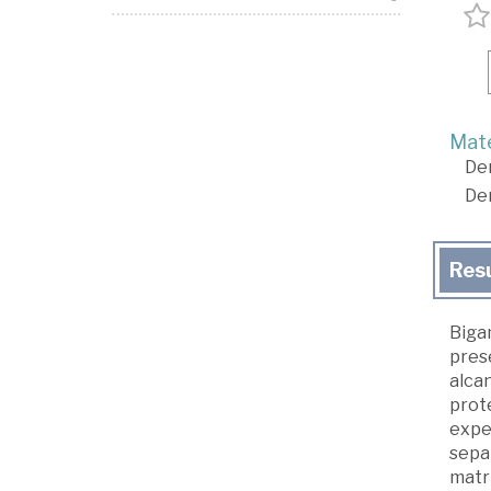
Mate
De
De
Res
Biga
prese
alcan
prote
expe
separ
matri