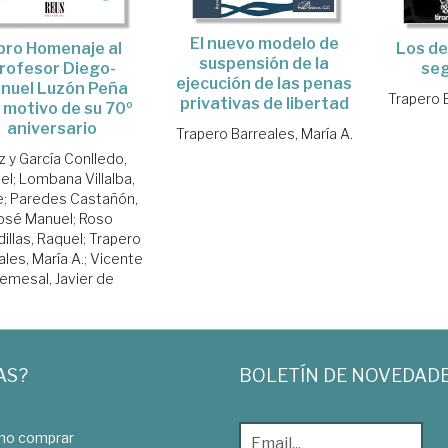
El nuevo modelo de
Los de
bro Homenaje al
suspensión de la
seg
rofesor Diego-
ejecución de las penas
nuel Luzón Peña
Trapero B
privativas de libertad
 motivo de su 70º
aniversario
Trapero Barreales, María A.
z y García Conlledo,
el
;
Lombana Villalba,
e
;
Paredes Castañón,
osé Manuel
;
Roso
illas, Raquel
;
Trapero
ales, María A.
;
Vicente
emesal, Javier de
AS?
BOLETÍN DE NOVEDAD
o comprar