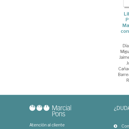
Li
P
Ma
con
Día
Migu
Jaim
J
Cañad
Barre
R
¿DUD
Atención al cliente
Com