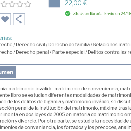
22,00 €
Stock en librería. Envío en 24/4
rias:
recho
/
Derecho civil
/
Derecho de familia
/
Relaciones matr
recho
/
Derecho penal
/
Parte especial
/
Delitos contra las r
umen
mia, matrimonio inválido, matrimonio de conveniencia, matr
nte libro se estudian diferentes modalidades de matrimonios
ce de los delitos de bigamia y matrimonio inválido, se discu
cción penal de la institución del matrimonio, máxime tras 
rimenta en dos leyes de 2005 en materia de matrimonio ent
ación y divorcio. Por otra parte, se estudia la necesidad de
monios de conveniencia, los forzados y los precoces, analiz