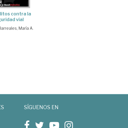
litos contra la
uridad vial
arreales, María A.
ES
SÍGUENOS EN