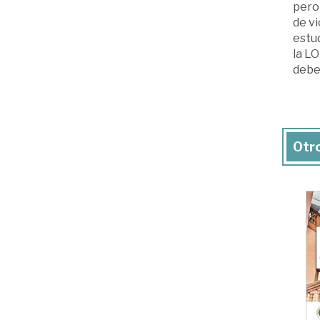
pero 
de vi
estud
la LO
debe
Otro