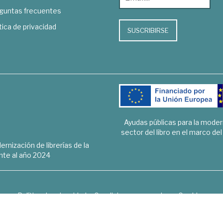
guntas frecuentes
tica de privacidad
SUSCRIBIRSE
Ayudas públicas para la mode
sector del libro en el marco de
rnización de librerías de la
te al año 2024
Política de privacidad
Condiciones generales
Cookies
6 © 1948 - 2018. Librería de Derecho, Economía, Empresa, Ciencias 
Hospedaje y desarrollo
OPTYMA