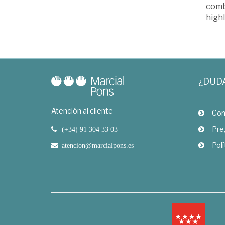
combi
highl
¿DUD
Atención al cliente
Com
Pre
(+34) 91 304 33 03
Polí
atencion@marcialpons.es