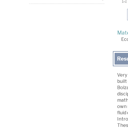
Mate
Ec
Res
Very 
built
Bolza
disci
mathe
own r
flui
Intro
Thes