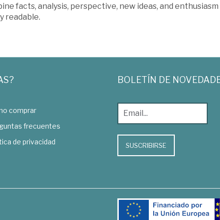
ne facts, analysis, perspective, new ideas, and enthusiasm
y readable.
AS?
BOLETÍN DE NOVEDAD
o comprar
guntas frecuentes
tica de privacidad
SUSCRIBIRSE