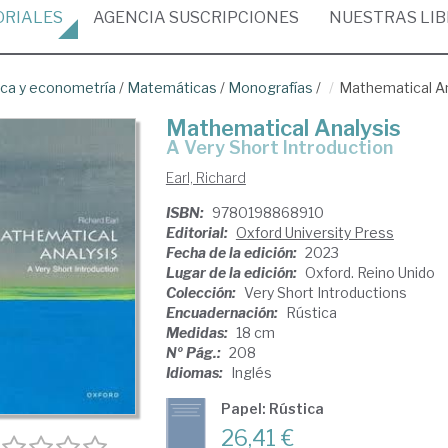
ORIALES
AGENCIA
SUSCRIPCIONES
NUESTRAS
LI
ica y econometría
/
Matemáticas
/
Monografías
/
Mathematical An
Mathematical Analysis
A Very Short Introduction
Earl, Richard
ISBN:
9780198868910
Editorial:
Oxford University Press
Fecha de la edición:
2023
Lugar de la edición:
Oxford. Reino Unido
Colección:
Very Short Introductions
Encuadernación:
Rústica
Medidas:
18 cm
Nº Pág.:
208
Idiomas:
Inglés
Papel: Rústica
26,41 €