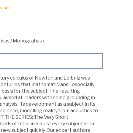
manas.
icas
/
Monografías
/
entury calculus of Newton and Leibniz was
h centuries that mathematicians--especially
basis for the subject. The resulting
k, aimed at readers with some grounding in
alysis, its development as a subject in its
science, modelling reality from acoustics to
OUT THE SERIES: The Very Short
eds of titles in almost every subject area.
 new subject quickly. Our expert authors