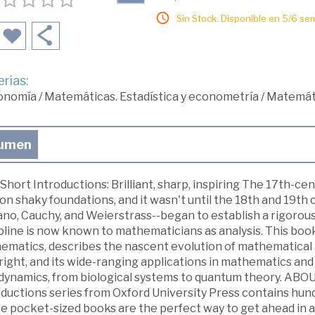
Sin Stock. Disponible en 5/6 se
rias:
onomía
/
Matemáticas. Estadística y econometría
/
Matemát
umen
Short Introductions: Brilliant, sharp, inspiring The 17th-c
 on shaky foundations, and it wasn't until the 18th and 19t
no, Cauchy, and Weierstrass--began to establish a rigorous 
pline is now known to mathematicians as analysis. This boo
matics, describes the nascent evolution of mathematical an
ight, and its wide-ranging applications in mathematics and 
d dynamics, from biological systems to quantum theory. AB
ductions series from Oxford University Press contains hundr
e pocket-sized books are the perfect way to get ahead in a