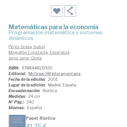
Matemáticas para la economía
programación matemática y sistemas
dinámicos
Pérez-Grasa, Isabel
Minguillón Constante, Esperanza
Jarne Jarne, Gloria
ISBN:
9788448131920
Editorial:
McGraw-Hill Interamericana
Fecha de la edición:
2001
Lugar de la edición:
Madrid. España
Encuadernación:
Rústica
Medidas:
24 cm
Nº Pág.:
340
Idiomas:
Español
Papel: Rústica
41,75 €