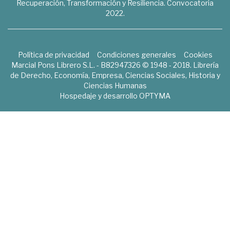
Recuperación, Transformación y Resiliencia. Convocatoria
2022.
Política de privacidad
Condiciones generales
Cookies
Marcial Pons Librero S.L. - B82947326 © 1948 - 2018. Librería
de Derecho, Economía, Empresa, Ciencias Sociales, Historia y
Ciencias Humanas
Hospedaje y desarrollo
OPTYMA