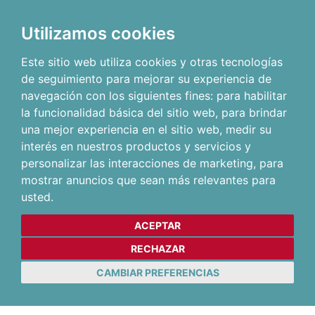
Utilizamos cookies
Este sitio web utiliza cookies y otras tecnologías
de seguimiento para mejorar su experiencia de
navegación con los siguientes fines:
para habilitar
la funcionalidad básica del sitio web
,
para brindar
una mejor experiencia en el sitio web
,
medir su
interés en nuestros productos y servicios y
personalizar las interacciones de marketing
,
para
mostrar anuncios que sean más relevantes para
usted
.
ACEPTAR
RECHAZAR
CAMBIAR PREFERENCIAS