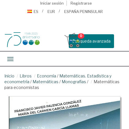
Iniciar sesión
Registrarse
ES
EUR
ESPAÑA PENINSULAR
0
Busqueda avanzada
Toggle navigation
Inicio
Libros
Economía
/
Matemáticas. Estadística y
econometría
/
Matemáticas
/
Monografías
/
Matemáticas
para economistas