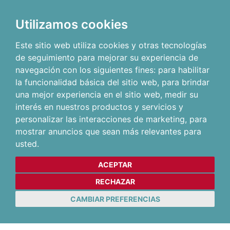
Utilizamos cookies
Este sitio web utiliza cookies y otras tecnologías
de seguimiento para mejorar su experiencia de
navegación con los siguientes fines:
para habilitar
la funcionalidad básica del sitio web
,
para brindar
una mejor experiencia en el sitio web
,
medir su
interés en nuestros productos y servicios y
personalizar las interacciones de marketing
,
para
mostrar anuncios que sean más relevantes para
usted
.
ACEPTAR
RECHAZAR
CAMBIAR PREFERENCIAS