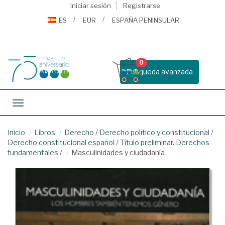
Iniciar sesión
Registrarse
ES
EUR
ESPAÑA PENINSULAR
0
Busqueda avanzada
Toggle navigation
Inicio
Libros
Derecho
/
Derecho político y constitucional
/
Derecho constitucional español
/
Título preliminar. Derechos
fundamentales
/
Masculinidades y ciudadanía