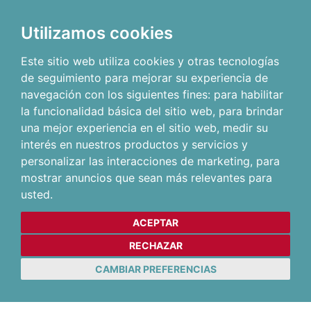
Utilizamos cookies
Este sitio web utiliza cookies y otras tecnologías
de seguimiento para mejorar su experiencia de
navegación con los siguientes fines:
para habilitar
la funcionalidad básica del sitio web
,
para brindar
una mejor experiencia en el sitio web
,
medir su
interés en nuestros productos y servicios y
personalizar las interacciones de marketing
,
para
mostrar anuncios que sean más relevantes para
usted
.
ACEPTAR
RECHAZAR
CAMBIAR PREFERENCIAS