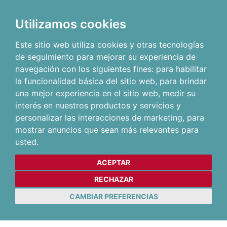
Utilizamos cookies
Este sitio web utiliza cookies y otras tecnologías
de seguimiento para mejorar su experiencia de
navegación con los siguientes fines:
para habilitar
la funcionalidad básica del sitio web
,
para brindar
una mejor experiencia en el sitio web
,
medir su
interés en nuestros productos y servicios y
personalizar las interacciones de marketing
,
para
mostrar anuncios que sean más relevantes para
usted
.
ACEPTAR
RECHAZAR
CAMBIAR PREFERENCIAS