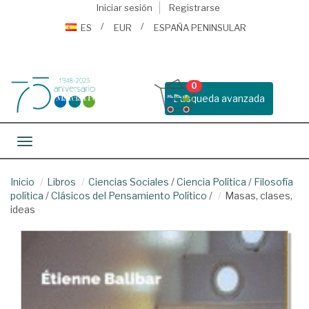
Iniciar sesión
Registrarse
ES
EUR
ESPAÑA PENINSULAR
0
Busqueda avanzada
Toggle navigation
Inicio
Libros
Ciencias Sociales
/
Ciencia Política
/
Filosofía
política
/
Clásicos del Pensamiento Político
/
Masas, clases,
ideas