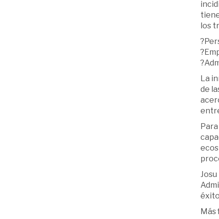
incid
tiene
los t
?Pers
?Empr
?Adm
La in
de la
acer
entre
Para
capac
ecosi
proc
Josu 
Admin
éxito
Más 