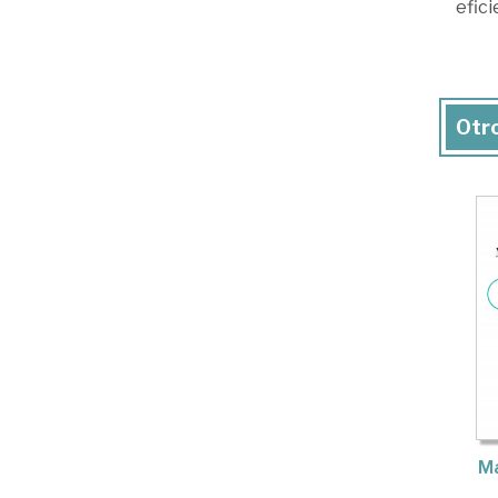
efici
Otro
M