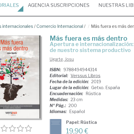
ORIALES
AGENCIA
SUSCRIPCIONES
NUESTRAS
LI
 internacionales
/
Comercio Internacional
/
Más fuera es más de
Más fuera es más dentro
apertura e internacionalización: una estrategia para la transformación
de nuestro sistema productivo
Ugarte, Josu
ISBN:
9788494944314
Editorial:
Verssus Libros
Fecha de la edición:
2019
Lugar de la edición:
Getxo. España
Encuadernación:
Rústica
Medidas:
23 cm
Nº Pág.:
200
Idiomas:
Español
Papel: Rústica
19,90 €