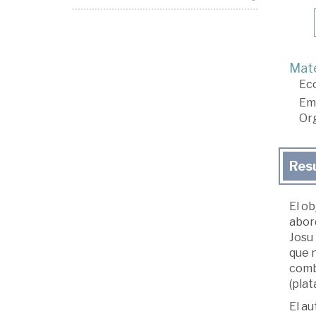
Mate
Ec
Em
Org
Res
El ob
abord
Josu 
que n
combi
(plat
El au