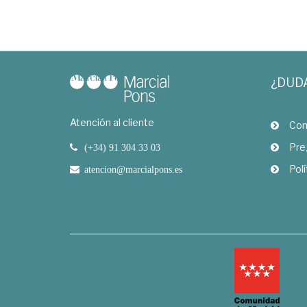
¿DUD
Atención al cliente
Com
Pre
(+34) 91 304 33 03
Polí
atencion@marcialpons.es