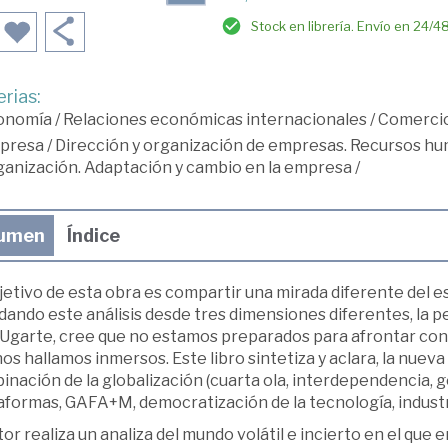
Stock en librería. Envío en 24/4
rias:
onomía
/
Relaciones económicas internacionales
/
Comercio
presa
/
Dirección y organización de empresas. Recursos h
anización. Adaptación y cambio en la empresa
/
umen
Índice
jetivo de esta obra es compartir una mirada diferente del es
ando este análisis desde tres dimensiones diferentes, la per
Ugarte, cree que no estamos preparados para afrontar con g
os hallamos inmersos. Este libro sintetiza y aclara, la nueva
nación de la globalización (cuarta ola, interdependencia, g
aformas, GAFA+M, democratización de la tecnología, industri
tor realiza un analiza del mundo volátil e incierto en el q