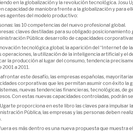
iendo en la globalización y la revolución tecnológica. Josu 
n capacidad de maniobra frente a la globalización y para el
res agentes del modelo productivo:
onas: las 10 competencias del nuevo profesional global.
esas: claves destiladas para su obligado posicionamiento g
inistración Pública: desarrollo de capacidades corporativa
novación tecnológica global, la aparición del “Internet de la
s operaciones, la utilización de la inteligencia artificial y e
car la producción al lugar del consumo, tendencia precisame
 2001 a 2011.
 afrontar este desafío, las empresas españolas, mayoritar
idades corporativas que les permitan asumir con éxito la ge
stemas, nuevas tendencias financieras, tecnológicas, de ge
esos. Con estas nuevas capacidades controladas, podrán ser 
Ugarte proporciona en este libro las claves para impulsar l
istración Pública, las empresas y las personas deben reali
.
fuera es más dentro es una nueva propuesta que muestra el