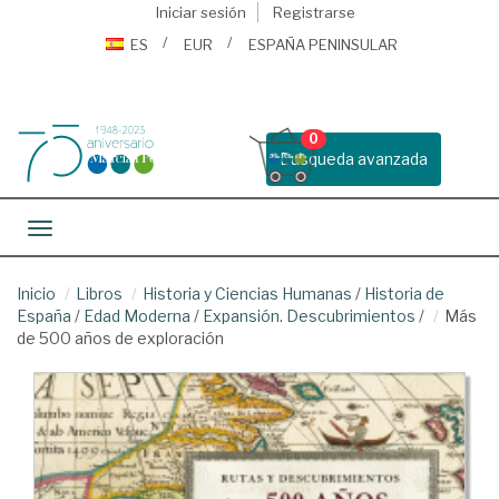
Iniciar sesión
Registrarse
ES
EUR
ESPAÑA PENINSULAR
0
Busqueda avanzada
Toggle navigation
Inicio
Libros
Historia y Ciencias Humanas
/
Historia de
España
/
Edad Moderna
/
Expansión. Descubrimientos
/
Más
de 500 años de exploración