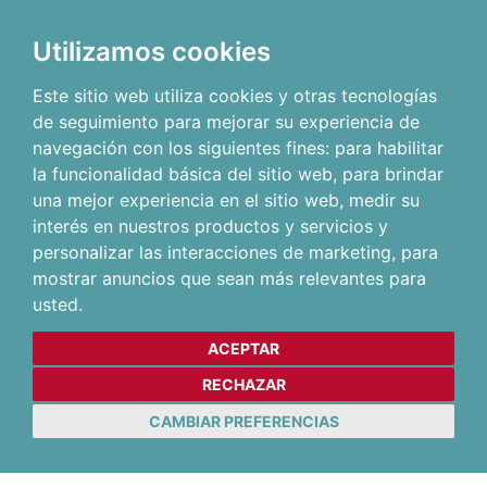
Utilizamos cookies
Este sitio web utiliza cookies y otras tecnologías
de seguimiento para mejorar su experiencia de
navegación con los siguientes fines:
para habilitar
la funcionalidad básica del sitio web
,
para brindar
una mejor experiencia en el sitio web
,
medir su
interés en nuestros productos y servicios y
personalizar las interacciones de marketing
,
para
mostrar anuncios que sean más relevantes para
usted
.
ACEPTAR
RECHAZAR
CAMBIAR PREFERENCIAS