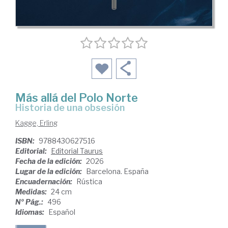
Más allá del Polo Norte
Historia de una obsesión
Kagge, Erling
ISBN:
9788430627516
Editorial:
Editorial Taurus
Fecha de la edición:
2026
Lugar de la edición:
Barcelona. España
Encuadernación:
Rústica
Medidas:
24 cm
Nº Pág.:
496
Idiomas:
Español