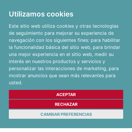
Utilizamos cookies
Este sitio web utiliza cookies y otras tecnologías
de seguimiento para mejorar su experiencia de
navegación con los siguientes fines:
para habilitar
la funcionalidad básica del sitio web
,
para brindar
una mejor experiencia en el sitio web
,
medir su
interés en nuestros productos y servicios y
personalizar las interacciones de marketing
,
para
mostrar anuncios que sean más relevantes para
usted
.
ACEPTAR
RECHAZAR
CAMBIAR PREFERENCIAS