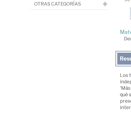
OTRAS CATEGORÍAS
Mate
De
Res
Los t
inde
'Más 
qué s
prese
inter