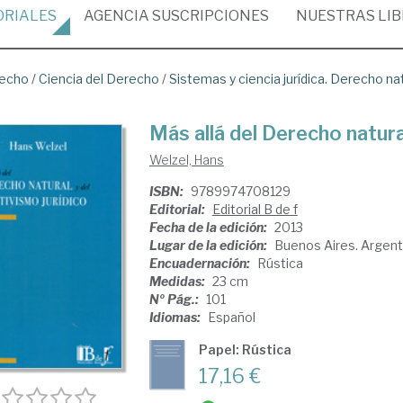
ORIALES
AGENCIA
SUSCRIPCIONES
NUESTRAS
LI
recho
/
Ciencia del Derecho
/
Sistemas y ciencia jurídica. Derecho na
Más allá del Derecho natural
Welzel, Hans
ISBN:
9789974708129
Editorial:
Editorial B de f
Fecha de la edición:
2013
Lugar de la edición:
Buenos Aires. Argent
Encuadernación:
Rústica
Medidas:
23 cm
Nº Pág.:
101
Idiomas:
Español
Papel: Rústica
17,16 €