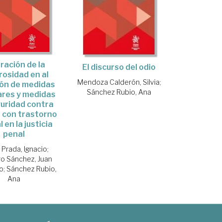
ración de la
El discurso del odio
rosidad en al
Mendoza Calderón, Silvia
;
ón de medidas
Sánchez Rubio, Ana
ares y medidas
uridad contra
 con trastorno
 en la justicia
penal
 Prada, Ignacio
;
o Sánchez, Juan
o
;
Sánchez Rubio,
Ana