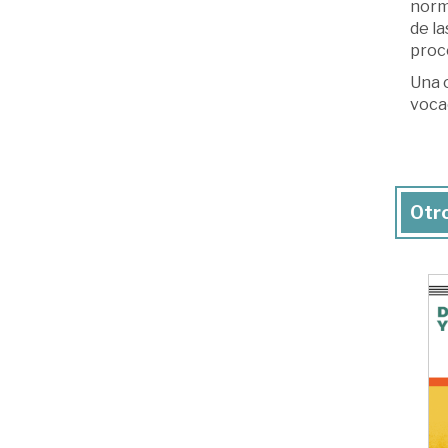
norm
de la
proc
Una o
vocac
Otro