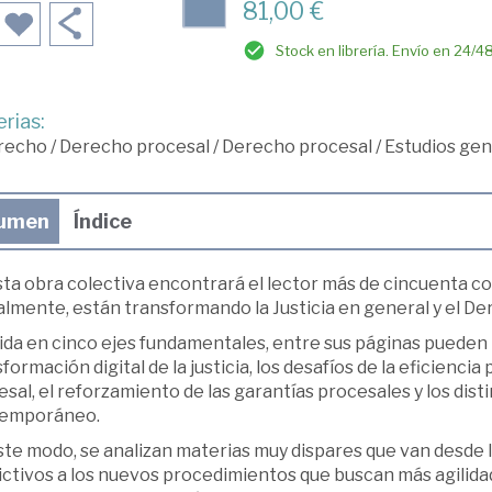
81,00 €
Stock en librería. Envío en 24/4
rias:
recho
/
Derecho procesal
/
Derecho procesal
/
Estudios gen
umen
Índice
sta obra colectiva encontrará el lector más de cincuenta c
lmente, están transformando la Justicia en general y el De
ida en cinco ejes fundamentales, entre sus páginas pueden 
formación digital de la justicia, los desafíos de la eficienci
sal, el reforzamiento de las garantías procesales y los dis
emporáneo.
te modo, se analizan materias muy dispares que van desde la 
ctivos a los nuevos procedimientos que buscan más agilidad e