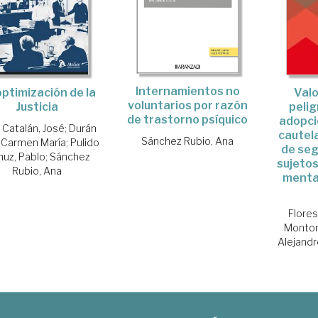
Internamientos no
optimización de la
Valo
voluntarios por razón
Justicia
pelig
de trastorno psíquico
adopci
 Catalán, José
;
Durán
cautel
Sánchez Rubio, Ana
, Carmen María
;
Pulido
de seg
uz, Pablo
;
Sánchez
sujetos
Rubio, Ana
mental
Flores
Montor
Alejandr