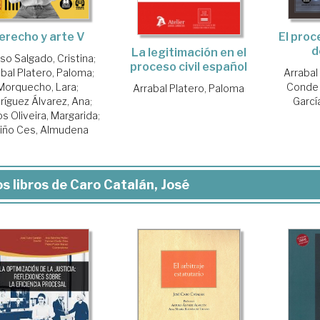
erecho y arte V
El proc
d
La legitimación en el
so Salgado, Cristina
;
proceso civil español
abal Platero, Paloma
;
Arrabal
Morquecho, Lara
;
Conde 
Arrabal Platero, Paloma
ríguez Álvarez, Ana
;
Garcí
s Oliveira, Margarida
;
liño Ces, Almudena
s libros de Caro Catalán, José