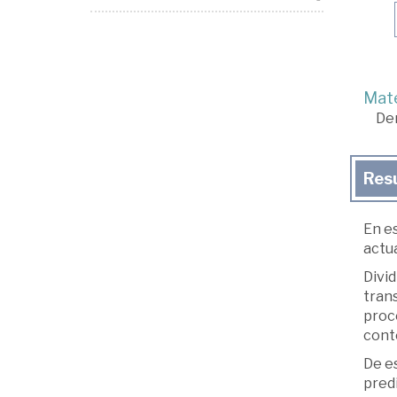
Mate
De
Res
En e
actua
Divid
trans
proce
cont
De es
predi