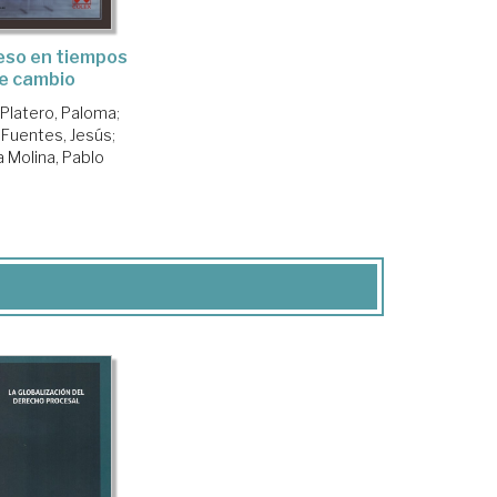
eso en tiempos
e cambio
 Platero, Paloma
;
Fuentes, Jesús
;
a Molina, Pablo