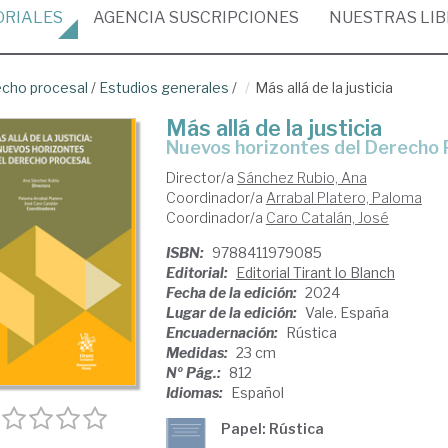
ORIALES
AGENCIA
SUSCRIPCIONES
NUESTRAS
LI
cho procesal
/
Estudios generales
/
Más allá de la justicia
Más allá de la justicia
nuevos horizontes del Derecho
Director/a
Sánchez Rubio, Ana
Coordinador/a
Arrabal Platero, Paloma
Coordinador/a
Caro Catalán, José
ISBN:
9788411979085
Editorial:
Editorial Tirant lo Blanch
Fecha de la edición:
2024
Lugar de la edición:
Vale. España
Encuadernación:
Rústica
Medidas:
23 cm
Nº Pág.:
812
Idiomas:
Español
Papel: Rústica