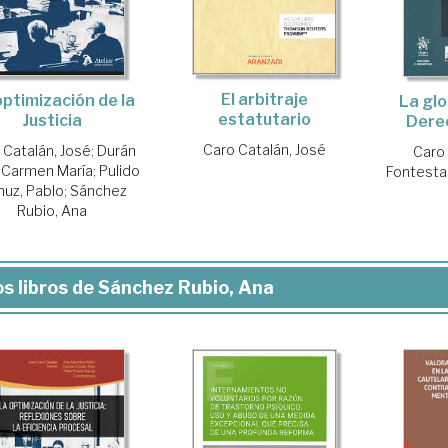
El arbitraje
optimización de la
La glo
estatutario
Justicia
Dere
Caro Catalán, José
 Catalán, José
;
Durán
Caro 
, Carmen María
;
Pulido
Fontestad
uz, Pablo
;
Sánchez
Rubio, Ana
s libros de Sánchez Rubio, Ana