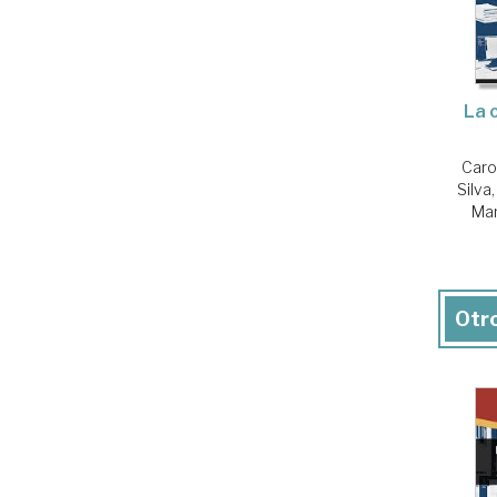
La 
Caro
Silva
Man
Otro