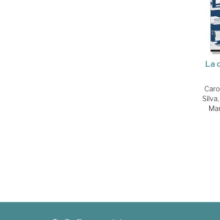
La 
Caro
Silva
Man