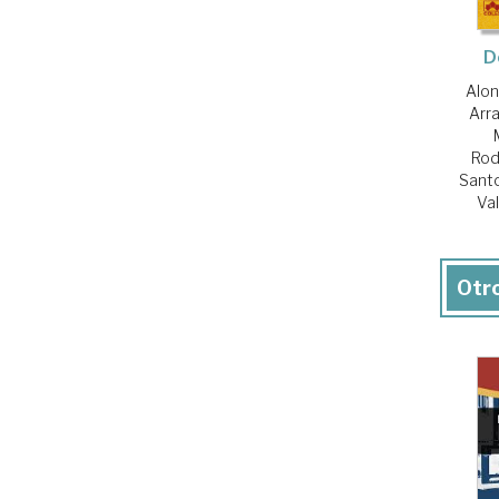
D
Alon
Arr
Rod
Santo
Va
Otro