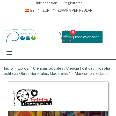
Iniciar sesión
Registrarse
ES
EUR
ESPAÑA PENINSULAR
0
Busqueda avanzada
Toggle navigation
Inicio
Libros
Ciencias Sociales
/
Ciencia Política
/
Filosofía
política
/
Obras Generales. Ideologías
/
Marxismo y Estado