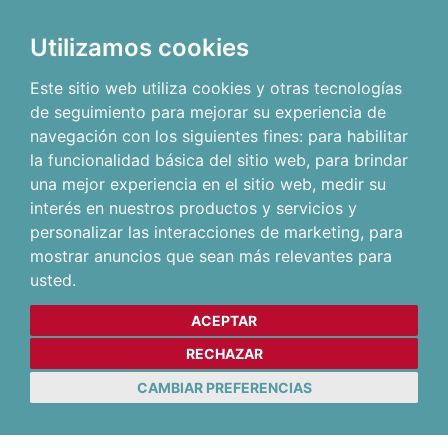
Utilizamos cookies
Este sitio web utiliza cookies y otras tecnologías
de seguimiento para mejorar su experiencia de
navegación con los siguientes fines:
para habilitar
la funcionalidad básica del sitio web
,
para brindar
una mejor experiencia en el sitio web
,
medir su
interés en nuestros productos y servicios y
personalizar las interacciones de marketing
,
para
mostrar anuncios que sean más relevantes para
usted
.
ACEPTAR
RECHAZAR
CAMBIAR PREFERENCIAS