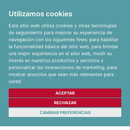
Utilizamos cookies
Este sitio web utiliza cookies y otras tecnologías
de seguimiento para mejorar su experiencia de
navegación con los siguientes fines:
para habilitar
la funcionalidad básica del sitio web
,
para brindar
una mejor experiencia en el sitio web
,
medir su
interés en nuestros productos y servicios y
personalizar las interacciones de marketing
,
para
mostrar anuncios que sean más relevantes para
usted
.
ACEPTAR
RECHAZAR
CAMBIAR PREFERENCIAS