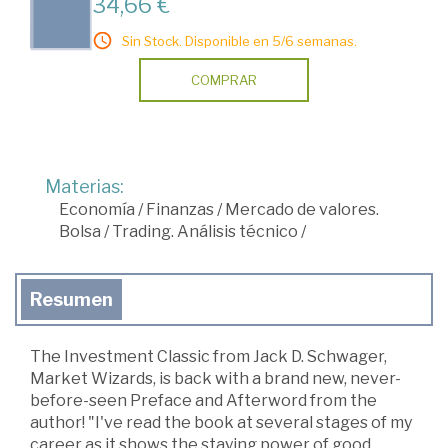
34,66 €
Sin Stock. Disponible en 5/6 semanas.
COMPRAR
Materias:
Economía
/
Finanzas
/
Mercado de valores.
Bolsa
/
Trading. Análisis técnico
/
Resumen
The Investment Classic from Jack D. Schwager,
Market Wizards, is back with a brand new, never-
before-seen Preface and Afterword from the
author! "I've read the book at several stages of my
career as it shows the staying power of good