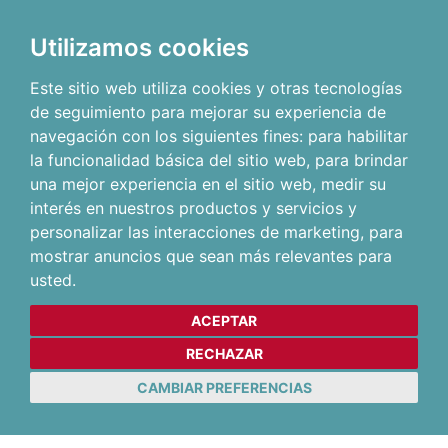
Utilizamos cookies
Este sitio web utiliza cookies y otras tecnologías
de seguimiento para mejorar su experiencia de
navegación con los siguientes fines:
para habilitar
la funcionalidad básica del sitio web
,
para brindar
una mejor experiencia en el sitio web
,
medir su
interés en nuestros productos y servicios y
personalizar las interacciones de marketing
,
para
mostrar anuncios que sean más relevantes para
usted
.
ACEPTAR
RECHAZAR
CAMBIAR PREFERENCIAS