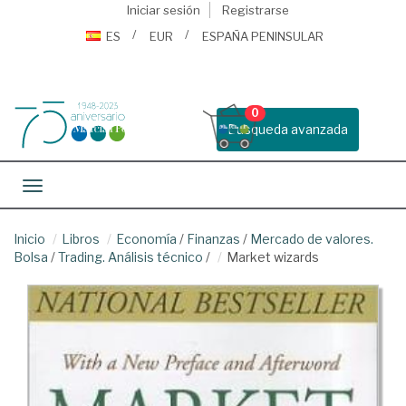
Iniciar sesión
Registrarse
ES
EUR
ESPAÑA PENINSULAR
0
Busqueda avanzada
Toggle navigation
Inicio
Libros
Economía
/
Finanzas
/
Mercado de valores.
Bolsa
/
Trading. Análisis técnico
/
Market wizards