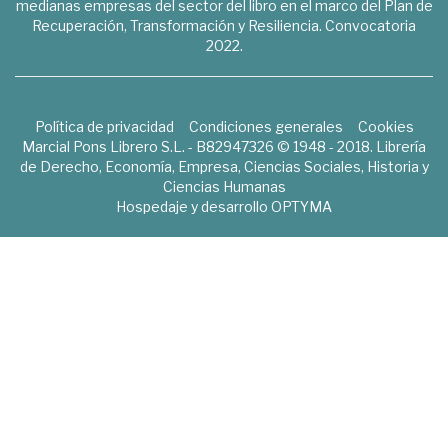
medianas empresas del sector del libro en el marco del Plan de
Recuperación, Transformación y Resiliencia. Convocatoria
2022.
Política de privacidad
Condiciones generales
Cookies
Marcial Pons Librero S.L. - B82947326 © 1948 - 2018. Librería
de Derecho, Economía, Empresa, Ciencias Sociales, Historia y
Ciencias Humanas
Hospedaje y desarrollo
OPTYMA