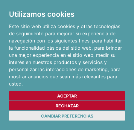
Utilizamos cookies
Este sitio web utiliza cookies y otras tecnologías
de seguimiento para mejorar su experiencia de
navegación con los siguientes fines:
para habilitar
la funcionalidad básica del sitio web
,
para brindar
una mejor experiencia en el sitio web
,
medir su
interés en nuestros productos y servicios y
personalizar las interacciones de marketing
,
para
mostrar anuncios que sean más relevantes para
usted
.
ACEPTAR
RECHAZAR
CAMBIAR PREFERENCIAS