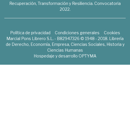
Recuperación, Transformación y Resiliencia. Convocatoria
2022.
Política de privacidad
Condiciones generales
Cookies
Marcial Pons Librero S.L. - B82947326 © 1948 - 2018. Librería
de Derecho, Economía, Empresa, Ciencias Sociales, Historia y
Ciencias Humanas
Hospedaje y desarrollo
OPTYMA