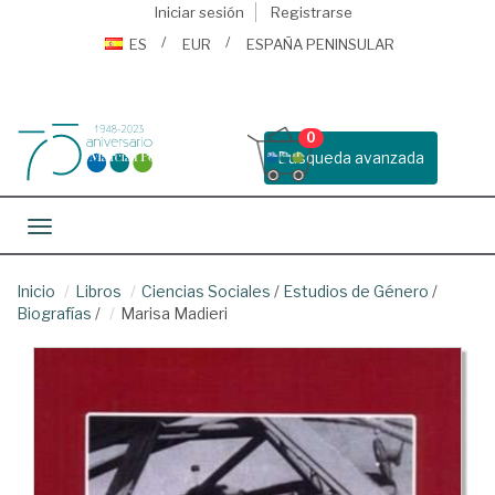
Iniciar sesión
Registrarse
ES
EUR
ESPAÑA PENINSULAR
0
Busqueda avanzada
Toggle navigation
Inicio
Libros
Ciencias Sociales
/
Estudios de Género
/
Biografías
/
Marisa Madieri