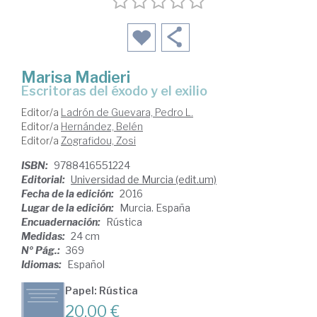
Marisa Madieri
escritoras del éxodo y el exilio
Editor/a
Ladrón de Guevara, Pedro L.
Editor/a
Hernández, Belén
Editor/a
Zografidou, Zosi
ISBN:
9788416551224
Editorial:
Universidad de Murcia (edit.um)
Fecha de la edición:
2016
Lugar de la edición:
Murcia. España
Encuadernación:
Rústica
Medidas:
24 cm
Nº Pág.:
369
Idiomas:
Español
Papel: Rústica
20,00 €