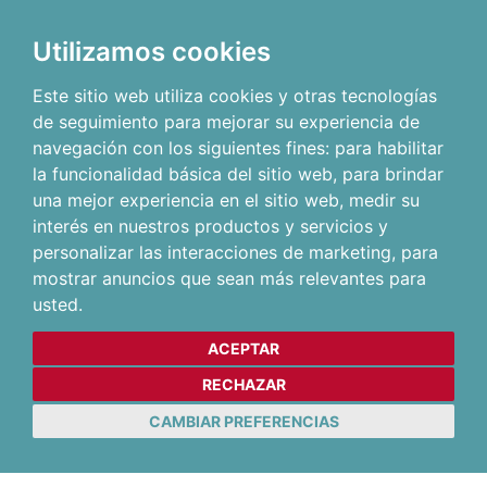
Utilizamos cookies
Este sitio web utiliza cookies y otras tecnologías
de seguimiento para mejorar su experiencia de
navegación con los siguientes fines:
para habilitar
la funcionalidad básica del sitio web
,
para brindar
una mejor experiencia en el sitio web
,
medir su
interés en nuestros productos y servicios y
personalizar las interacciones de marketing
,
para
mostrar anuncios que sean más relevantes para
usted
.
ACEPTAR
RECHAZAR
CAMBIAR PREFERENCIAS