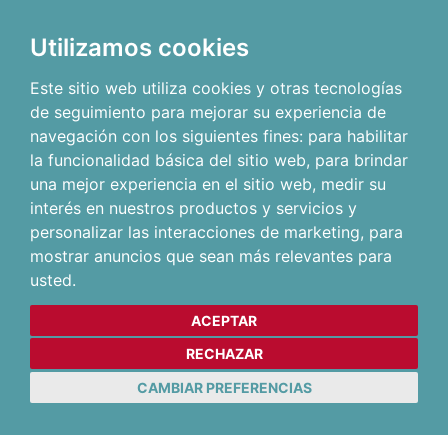
Utilizamos cookies
Este sitio web utiliza cookies y otras tecnologías
de seguimiento para mejorar su experiencia de
navegación con los siguientes fines:
para habilitar
la funcionalidad básica del sitio web
,
para brindar
una mejor experiencia en el sitio web
,
medir su
interés en nuestros productos y servicios y
personalizar las interacciones de marketing
,
para
mostrar anuncios que sean más relevantes para
usted
.
ACEPTAR
RECHAZAR
CAMBIAR PREFERENCIAS