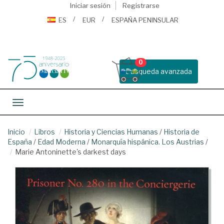
Iniciar sesión
Registrarse
ES
EUR
ESPAÑA PENINSULAR
0
Busqueda avanzada
Toggle navigation
Inicio
Libros
Historia y Ciencias Humanas
/
Historia de
España
/
Edad Moderna
/
Monarquía hispánica. Los Austrias
/
Marie Antoninette's darkest days