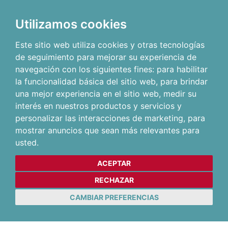
Utilizamos cookies
Este sitio web utiliza cookies y otras tecnologías
de seguimiento para mejorar su experiencia de
navegación con los siguientes fines:
para habilitar
la funcionalidad básica del sitio web
,
para brindar
una mejor experiencia en el sitio web
,
medir su
interés en nuestros productos y servicios y
personalizar las interacciones de marketing
,
para
mostrar anuncios que sean más relevantes para
usted
.
ACEPTAR
RECHAZAR
CAMBIAR PREFERENCIAS