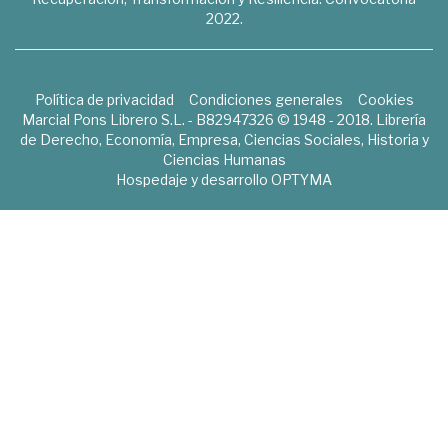
2022.
Política de privacidad
Condiciones generales
Cookies
Marcial Pons Librero S.L. - B82947326 © 1948 - 2018. Librería
de Derecho, Economía, Empresa, Ciencias Sociales, Historia y
Ciencias Humanas
Hospedaje y desarrollo
OPTYMA