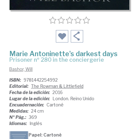
Marie Antoninette's darkest days
prisoner nº 280 in the conciergerie
Bashor, Will
ISBN:
9781442254992
Editorial:
The Rowman & Littlefield
Fecha de la edición:
2016
Lugar de la edición:
London. Reino Unido
Encuadernación:
Cartoné
Medidas:
24 cm
Nº Pág.:
369
Idiomas:
Inglés
Papel: Cartoné