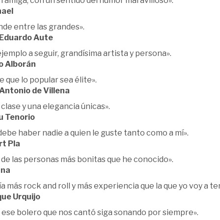
 amiga, con un sentido del humor maravilloso».
ael
nde entre las grandes».
 Eduardo Aute
jemplo a seguir, grandísima artista y persona».
o Alborán
 que lo popular sea élite».
 Antonio de Villena
clase y una elegancia únicas».
 Tenorio
ebe haber nadie a quien le guste tanto como a mí».
rt Pla
 de las personas más bonitas que he conocido».
ana
a más rock and roll y más experiencia que la que yo voy a te
que Urquijo
 ese bolero que nos cantó siga sonando por siempre».