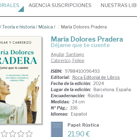
ORIALES
AGENCIA
SUSCRIPCIONES
NUESTRAS
LI
/
Teoría e historia
/
Música
/
María Dolores Pradera
María Dolores Pradera
Déjame que te cuente
Aguilar, Santiago
Cabrerizo, Felipe
ISBN:
9788410096493
Editorial:
Roca Editorial de Libros
Fecha de la edición:
2024
Lugar de la edición:
Barcelona. España
Encuadernación:
Rústica
Medidas:
24 cm
Nº Pág.:
336
Idiomas:
Español
Papel: Rústica
21,90 €