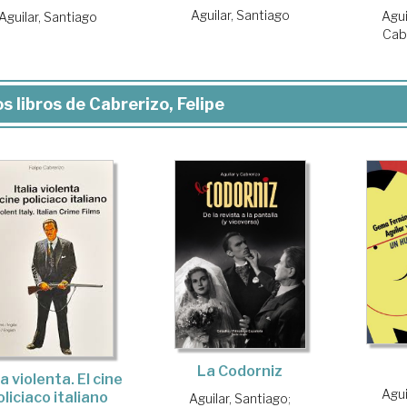
Aguilar, Santiago
Agui
Aguilar, Santiago
Cabr
s libros de Cabrerizo, Felipe
La Codorniz
ia violenta. El cine
Agui
oliciaco italiano
Aguilar, Santiago
;