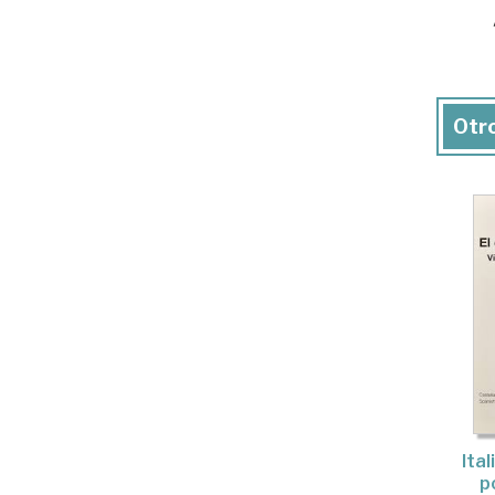
Otro
Ital
p