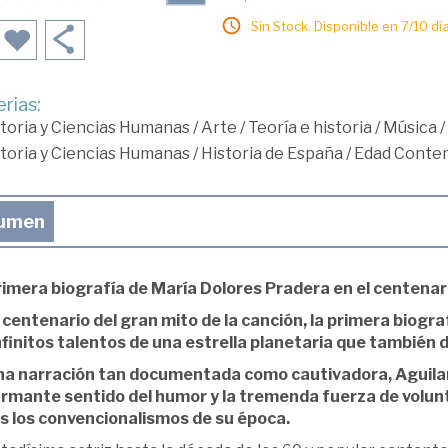
Sin Stock. Disponible en 7/10 día
rias:
toria y Ciencias Humanas
/
Arte
/
Teoría e historia
/
Música
/
toria y Ciencias Humanas
/
Historia de España
/
Edad Conte
umen
rimera biografía de María Dolores Pradera en el centenari
l centenario del gran mito de la canción, la primera biogr
infinitos talentos de una estrella planetaria que también
na narración tan documentada como cautivadora, Aguilar
rmante sentido del humor y la tremenda fuerza de volunt
s los convencionalismos de su época.