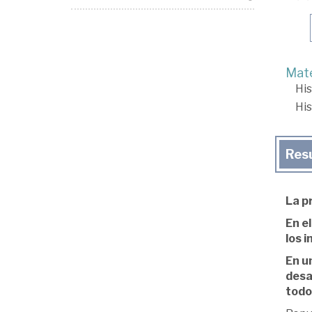
Mate
His
His
Res
La p
En e
los 
En u
desa
todo