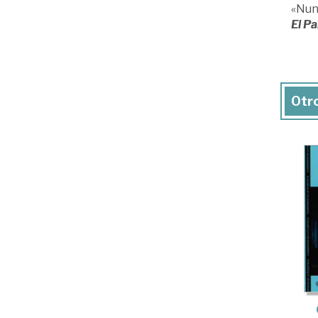
«Nunc
El Pa
Otro