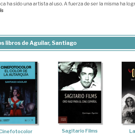
a ha sido una artista al uso. A fuerza de ser la misma ha log
ís
s libros de Aguilar, Santiago
Sagitario Films
La
Cinefotocolor