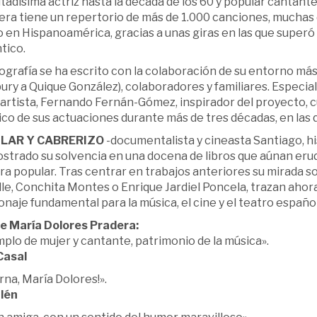
adísima actriz hasta la década de los 60 y popular cantante 
era tiene un repertorio de más de 1.000 canciones, muchas 
en Hispanoamérica, gracias a unas giras en las que superó 
tico.
ografía se ha escrito con la colaboración de su entorno más
ry a Quique González), colaboradores y familiares. Especial
 artista, Fernando Fernán-Gómez, inspirador del proyecto, c
co de sus actuaciones durante más de tres décadas, en las 
ILAR Y CABRERIZO
-documentalista y cineasta Santiago, hi
strado su solvencia en una docena de libros que aúnan erud
ra popular. Tras centrar en trabajos anteriores su mirada 
le, Conchita Montes o Enrique Jardiel Poncela, trazan ahora
naje fundamental para la música, el cine y el teatro españo
e María Dolores Pradera:
plo de mujer y cantante, patrimonio de la música».
Casal
rna, María Dolores!».
lén