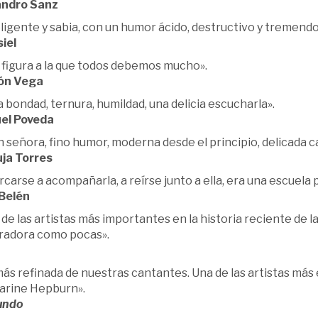
andro Sanz
ligente y sabia, con un humor ácido, destructivo y tremendo
iel
 figura a la que todos debemos mucho».
ón Vega
 bondad, ternura, humildad, una delicia escucharla».
el Poveda
 señora, fino humor, moderna desde el principio, delicada c
ja Torres
carse a acompañarla, a reírse junto a ella, era una escuel
Belén
de las artistas más importantes en la historia reciente de l
iradora como pocas».
ás refinada de nuestras cantantes. Una de las artistas más 
arine Hepburn».
undo