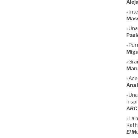
Alej
«Inte
Mass
«Una
Pasi
«Pura
Migu
«Gran
Maru
«Acer
Ana 
«Una 
insp
ABC
«La m
Kath
El M