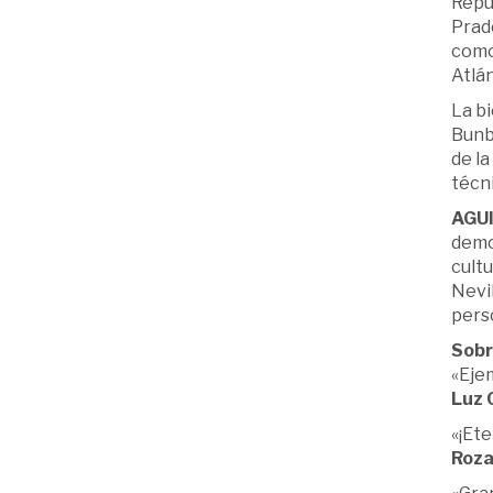
Reput
Prad
como 
Atlán
La bi
Bunbu
de la
técni
AGU
demo
cultu
Nevil
perso
Sobr
«Ejem
Luz 
«¡Ete
Roza