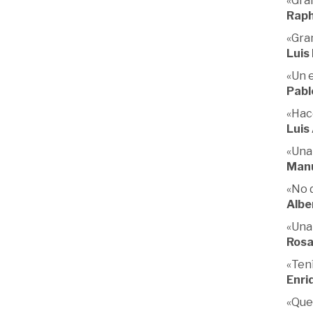
«Gran
Raph
«Gra
Luis
«Un e
Pabl
«Hace
Luis
«Una 
Manu
«No d
Albe
«Una
Ros
«Tení
Enri
«Que