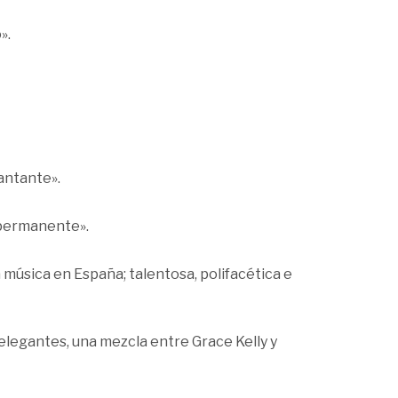
».
antante».
a permanente».
a música en España; talentosa, polifacética e
elegantes, una mezcla entre Grace Kelly y