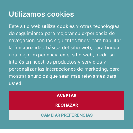
Utilizamos cookies
Este sitio web utiliza cookies y otras tecnologías
de seguimiento para mejorar su experiencia de
navegación con los siguientes fines:
para habilitar
la funcionalidad básica del sitio web
,
para brindar
una mejor experiencia en el sitio web
,
medir su
interés en nuestros productos y servicios y
personalizar las interacciones de marketing
,
para
mostrar anuncios que sean más relevantes para
usted
.
ACEPTAR
RECHAZAR
CAMBIAR PREFERENCIAS