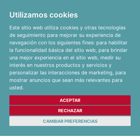
Utilizamos cookies
Este sitio web utiliza cookies y otras tecnologías
de seguimiento para mejorar su experiencia de
navegación con los siguientes fines:
para habilitar
la funcionalidad básica del sitio web
,
para brindar
una mejor experiencia en el sitio web
,
medir su
interés en nuestros productos y servicios y
personalizar las interacciones de marketing
,
para
mostrar anuncios que sean más relevantes para
usted
.
ACEPTAR
RECHAZAR
CAMBIAR PREFERENCIAS