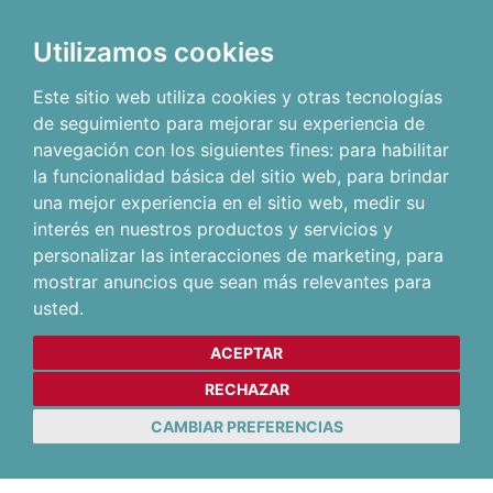
Utilizamos cookies
Este sitio web utiliza cookies y otras tecnologías
de seguimiento para mejorar su experiencia de
navegación con los siguientes fines:
para habilitar
la funcionalidad básica del sitio web
,
para brindar
una mejor experiencia en el sitio web
,
medir su
interés en nuestros productos y servicios y
personalizar las interacciones de marketing
,
para
mostrar anuncios que sean más relevantes para
usted
.
ACEPTAR
RECHAZAR
CAMBIAR PREFERENCIAS