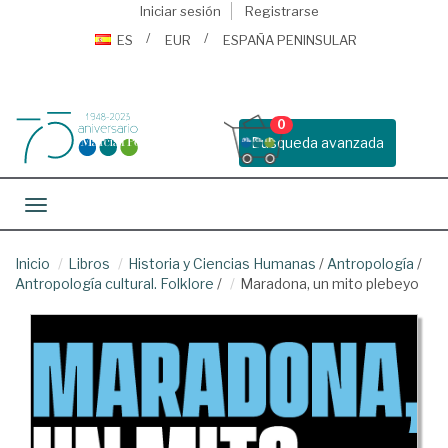
Iniciar sesión
Registrarse
ES
EUR
ESPAÑA PENINSULAR
0
Busqueda avanzada
Toggle navigation
Inicio
Libros
Historia y Ciencias Humanas
/
Antropología
/
Antropología cultural. Folklore
/
Maradona, un mito plebeyo