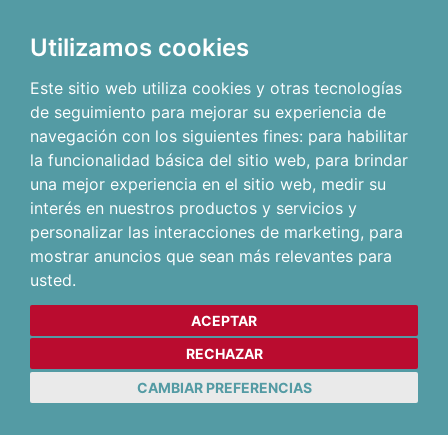
Utilizamos cookies
Este sitio web utiliza cookies y otras tecnologías
de seguimiento para mejorar su experiencia de
navegación con los siguientes fines:
para habilitar
la funcionalidad básica del sitio web
,
para brindar
una mejor experiencia en el sitio web
,
medir su
interés en nuestros productos y servicios y
personalizar las interacciones de marketing
,
para
mostrar anuncios que sean más relevantes para
usted
.
ACEPTAR
RECHAZAR
CAMBIAR PREFERENCIAS