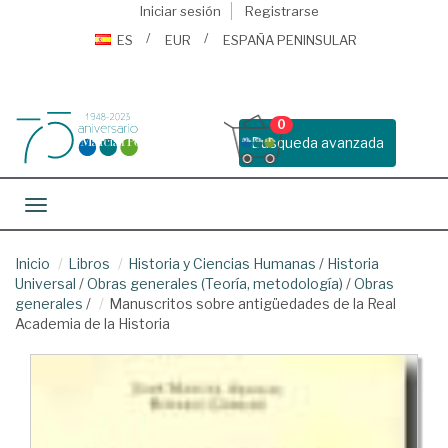
Iniciar sesión
Registrarse
ES
EUR
ESPAÑA PENINSULAR
0
Busqueda avanzada
Toggle navigation
Inicio
Libros
Historia y Ciencias Humanas
/
Historia
Universal
/
Obras generales (Teoría, metodología)
/
Obras
generales
/
Manuscritos sobre antigüedades de la Real
Academia de la Historia