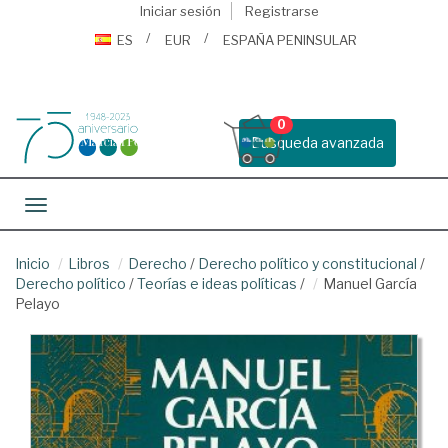
Iniciar sesión
Registrarse
ES
EUR
ESPAÑA PENINSULAR
0
Busqueda avanzada
Toggle navigation
Inicio
Libros
Derecho
/
Derecho político y constitucional
/
Derecho político
/
Teorías e ideas políticas
/
Manuel García
Pelayo