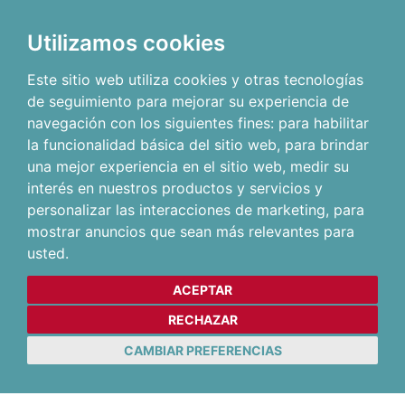
Utilizamos cookies
Este sitio web utiliza cookies y otras tecnologías
de seguimiento para mejorar su experiencia de
navegación con los siguientes fines:
para habilitar
la funcionalidad básica del sitio web
,
para brindar
una mejor experiencia en el sitio web
,
medir su
interés en nuestros productos y servicios y
personalizar las interacciones de marketing
,
para
mostrar anuncios que sean más relevantes para
usted
.
ACEPTAR
RECHAZAR
CAMBIAR PREFERENCIAS