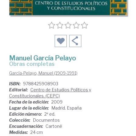
Manuel García Pelayo
Obras completas
García-Pelayo, Manuel (1909-1991)
ISBN:
9788425908903
Editorial:
Centro de Estudios Políticos y
Constitucionales. (CEPC)
Fecha de la edición:
2009
Lugar de la edición:
Madrid. España
Edición número:
2ª ed.
Colección:
Documentos
Encuadernación:
Cartoné
Medidas:
24 cm