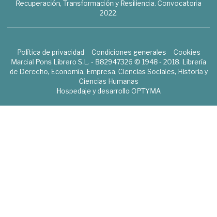
Recuperación, Transformación y Resiliencia. Convocatoria
2022.
Política de privacidad
Condiciones generales
Cookies
Marcial Pons Librero S.L. - B82947326 © 1948 - 2018. Librería
de Derecho, Economía, Empresa, Ciencias Sociales, Historia y
Ciencias Humanas
Hospedaje y desarrollo
OPTYMA