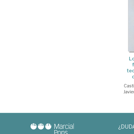
L
tec
Casti
Javie
¿DUD