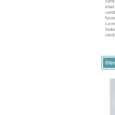
conta
energ
combu
form
Lo mi
todo
cent
Otro