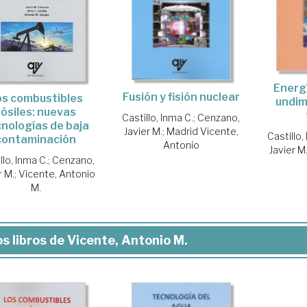
Energí
Fusión y fisión nuclear
os combustibles
undim
fósiles: nuevas
Castillo, Inma C.
;
Cenzano,
nologías de baja
Javier M.
;
Madrid Vicente,
Castillo,
contaminación
Antonio
Javier M
llo, Inma C.
;
Cenzano,
r M.
;
Vicente, Antonio
M.
s libros de Vicente, Antonio M.