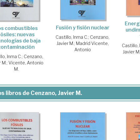
Energí
Fusión y fisión nuclear
os combustibles
undim
fósiles: nuevas
Castillo, Inma C.
;
Cenzano,
nologías de baja
Javier M.
;
Madrid Vicente,
Castillo,
contaminación
Antonio
Javier M
llo, Inma C.
;
Cenzano,
r M.
;
Vicente, Antonio
M.
s libros de Cenzano, Javier M.