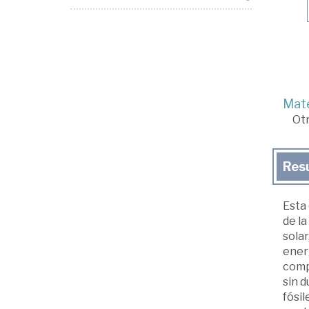
Mate
Ot
Res
Esta
de la
solar
ener
compr
sin d
fósil