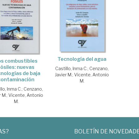
Tecnología del agua
os combustibles
fósiles: nuevas
Castillo, Inma C.
;
Cenzano,
nologías de baja
Javier M.
;
Vicente, Antonio
contaminación
M.
llo, Inma C.
;
Cenzano,
r M.
;
Vicente, Antonio
M.
AS?
BOLETÍN DE NOVEDAD