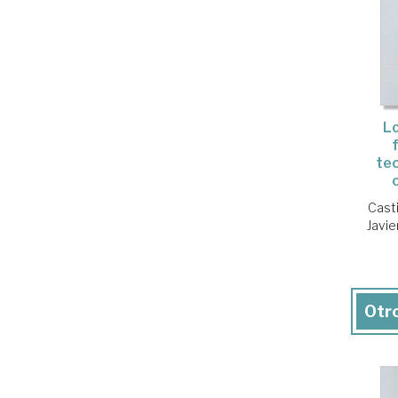
L
tec
Casti
Javie
Otro