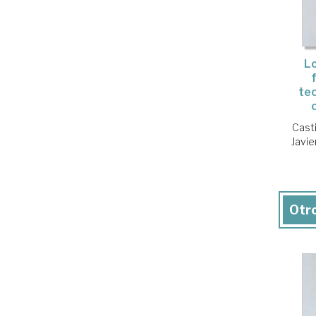
L
tec
Casti
Javie
Otro