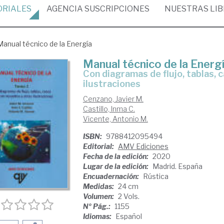
ORIALES
AGENCIA
SUSCRIPCIONES
NUESTRAS
LI
Manual técnico de la Energía
Manual técnico de la Energ
con diagramas de flujo, tablas, casos prácticos resueltos y otras
ilustraciones
Cenzano, Javier M.
Castillo, Inma C.
Vicente, Antonio M.
ISBN:
9788412095494
Editorial:
AMV Ediciones
Fecha de la edición:
2020
Lugar de la edición:
Madrid. España
Encuadernación:
Rústica
Medidas:
24 cm
Volumen:
2 Vols.
Nº Pág.:
1155
Idiomas:
Español