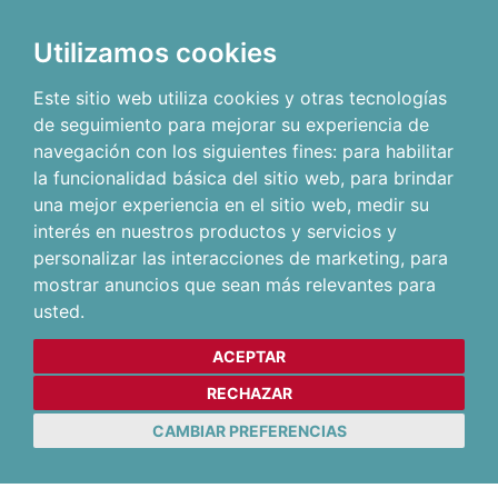
Utilizamos cookies
Este sitio web utiliza cookies y otras tecnologías
de seguimiento para mejorar su experiencia de
navegación con los siguientes fines:
para habilitar
la funcionalidad básica del sitio web
,
para brindar
una mejor experiencia en el sitio web
,
medir su
interés en nuestros productos y servicios y
personalizar las interacciones de marketing
,
para
mostrar anuncios que sean más relevantes para
usted
.
ACEPTAR
RECHAZAR
CAMBIAR PREFERENCIAS