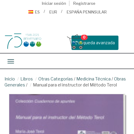
Iniciar sesión
Registrarse
ES
EUR
ESPAÑA PENINSULAR
0
Busqueda avanzada
Toggle navigation
Inicio
Libros
Otras Categorías
/
Medicina Técnica
/
Obras
Generales
/
Manual para el instructor del Método Terol